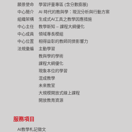
願景使命
學習評量專區 (含分數膨脹)
中心簡介
AI 時代的教與學：現況分析與行動方案
組織架構
生成式AI工具之教學因應措施
中心主任
教學新知 – 課程大綱優化
中心成員
領域專長模組
中心位置
相得益彰的教師同儕影響力
法規彙編
主動學習
教與學的學術
課程大綱優化
現象本位的學習
混成教學
未來教室
大規模開放式線上課程
開放教育資源
服務項目
AI教學札記徵文