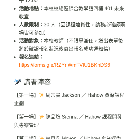
午 12:00
活動地點：
本校校總區綜合教學館四樓 401 未來
教室
人數限制：
30 人（因課程連貫性，請務必確認兩
場皆可參加）
活動對象：
本校教師（不限專兼任，送出表單後
將於確認報名狀況後寄出報名成功通知信）
報名連結：
https://forms.gle/RZYnWmFVtU1BKnDS6
講者陣容
【第一場】
周宗賢 Jackson ／ Hahow 資深課程
企劃
【第一場】
陳品瑄 Sienna ／ Hahow 課程開發
與專案管理
【第二場】
林莫凡 Moven ／ Hahow 企業端內