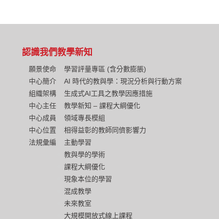
認識我們
教學新知
願景使命
學習評量專區 (含分數膨脹)
中心簡介
AI 時代的教與學：現況分析與行動方案
組織架構
生成式AI工具之教學因應措施
中心主任
教學新知 – 課程大綱優化
中心成員
領域專長模組
中心位置
相得益彰的教師同儕影響力
法規彙編
主動學習
教與學的學術
課程大綱優化
現象本位的學習
混成教學
未來教室
大規模開放式線上課程