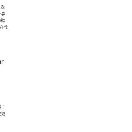
通過
分享
坊邀
何在教
r
明：
院或