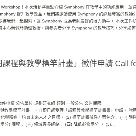
 Workshop！本次活動將重點介紹 Symphony 在教學中的功能應用，並
hony 提升教學效益。我們將邀請使用 Symphony 的經驗豐富的教師
我們一起探索，讓 Symphony 成為老師最好的得力助手。 本次工作
心黃佩玲助理教授，與參與者分享 Symphony 的教學技巧，分享如
期課程與教學標竿計畫」徵件申請 Call fo
申請 公告單位 規劃研究組 類別 一般公告 公告期限
本校推動「課程與教學標竿計畫」，自即日起受理「課程與教學標竿計畫書」申請。 說
化與精進、培育未來人才之目標。 (2) 標竿計畫徵件方案包含： (一) 學
學分) 課程； (三) 領域專長網絡； (四) 降低必修學分 。 (3)...