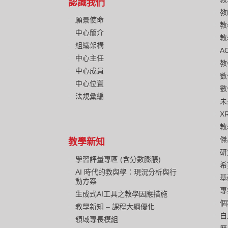
認識我們
教
願景使命
教
中心簡介
教
組織架構
A
中心主任
教
中心成員
數
中心位置
數
法規彙編
未
X
教
傑
教學新知
研
學習評量專區 (含分數膨脹)
希
AI 時代的教與學：現況分析與行
基
動方案
專
生成式AI工具之教學因應措施
個
教學新知 – 課程大綱優化
自
領域專長模組