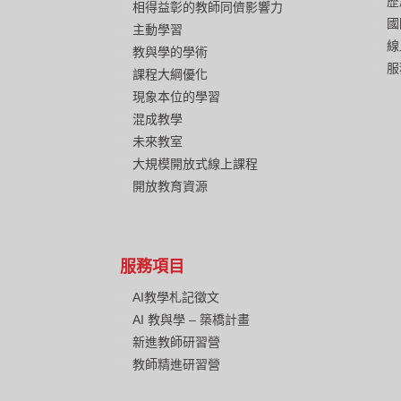
歷
相得益彰的教師同儕影響力
國
主動學習
線
教與學的學術
服
課程大綱優化
現象本位的學習
混成教學
未來教室
大規模開放式線上課程
開放教育資源
服務項目
AI教學札記徵文
AI 教與學 – 築橋計畫
新進教師研習營
教師精進研習營