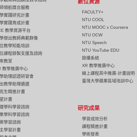
數位資源
師領航媒合服務
FACULTY+
學實踐研究計畫
NTU COOL
學實踐育成計畫
NTU MOOC x Coursera
CE 教學資源平台
NTU OCW
學傑出教師典範群像
NTU Speech
位教學知能培訓
NTU YouTube EDU
位課程錄製支援及諮詢
錄播系統
來教室
XR 教學推廣中心
R 教學推廣中心
線上課程高中推廣-計畫說明
學助理認證研習會
臺灣大學蘋果區域培訓中心
出教學助理遴選
究生精進計畫
望計畫
礎學科學習諮詢
研究成果
業學科學習諮詢
學習成效分析
案學習諮詢
課程精進計畫
主學習計畫
學術發表