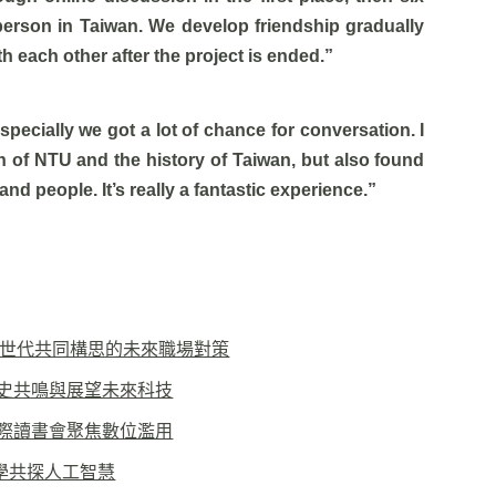
person in Taiwan. We develop friendship gradually
h each other after the project is ended.”
Especially we got a lot of chance for conversation. I
n of NTU and the history of Taiwan, but also found
and people. It’s really a fantastic experience.”
Z世代共同構思的未來職場對策
歷史共鳴與展望未來科技
際讀書會聚焦數位濫用
學共探人工智慧