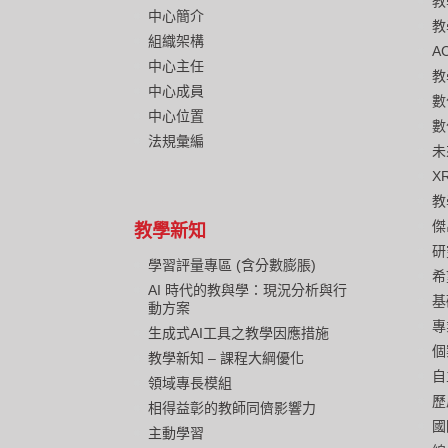
教
中心簡介
教
組織架構
A
中心主任
教
中心成員
數
中心位置
數
法規彙編
未
X
教
傑
教學新知
研
學習評量專區 (含分數膨脹)
希
AI 時代的教與學：現況分析與行
基
動方案
專
生成式AI工具之教學因應措施
個
教學新知 – 課程大綱優化
自
領域專長模組
歷
相得益彰的教師同儕影響力
國
主動學習