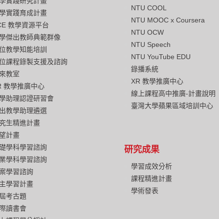
學實踐研究計畫
NTU COOL
學實踐育成計畫
NTU MOOC x Coursera
CE 教學資源平台
NTU OCW
學傑出教師典範群像
NTU Speech
位教學知能培訓
NTU YouTube EDU
位課程錄製支援及諮詢
錄播系統
來教室
XR 教學推廣中心
R 教學推廣中心
線上課程高中推廣-計畫說明
學助理認證研習會
臺灣大學蘋果區域培訓中心
出教學助理遴選
究生精進計畫
望計畫
礎學科學習諮詢
研究成果
業學科學習諮詢
學習成效分析
案學習諮詢
課程精進計畫
主學習計畫
學術發表
屆考古題
際讀書會