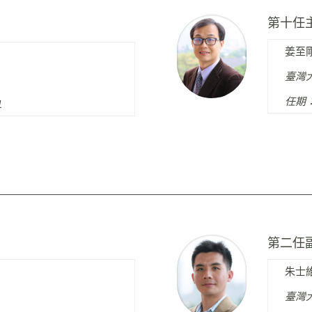
第十任
姜至
臺灣
任期：1
1
第二任
朱士
臺灣