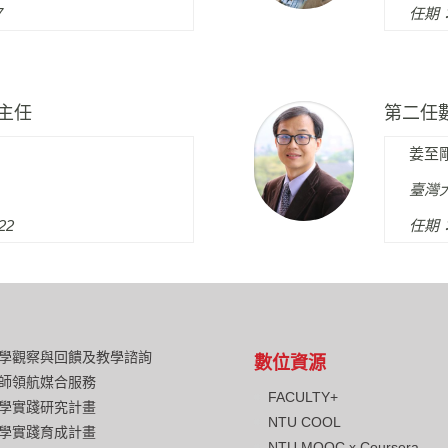
7
任期：1
主任
第二任
姜至
臺灣
22
任期：1
學觀察與回饋及教學諮詢
數位資源
師領航媒合服務
FACULTY+
學實踐研究計畫
NTU COOL
學實踐育成計畫
NTU MOOC x Coursera