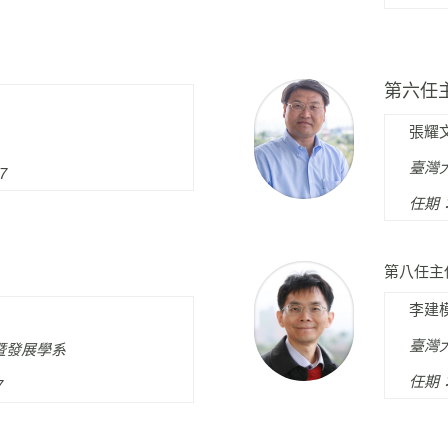
第六任
張耀
臺灣
7
任期：1
第八任主
李建
臺灣
暨發展學系
任期：1
7