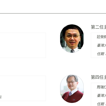
第二任
莊榮
臺灣
任期：9
第四任
周瑞
臺灣
1
任期：1