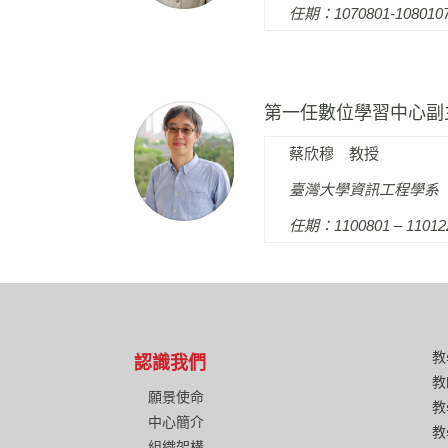
任期：1070801-108010
第一任數位學習中心副
蔡欣穆 教授
臺灣大學資訊工程學系
任期：1100801 – 11012
教
認識我們
教
願景使命
教
中心簡介
教
組織架構