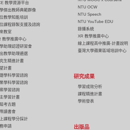
CE 教學資源平台
NTU OCW
學傑出教師典範群像
NTU Speech
位教學知能培訓
NTU YouTube EDU
位課程錄製支援及諮詢
錄播系統
來教室
XR 教學推廣中心
R 教學推廣中心
線上課程高中推廣-計畫說明
學助理認證研習會
臺灣大學蘋果區域培訓中心
出教學助理遴選
究生精進計畫
望計畫
礎學科學習諮詢
研究成果
業學科學習諮詢
學習成效分析
案學習諮詢
課程精進計畫
主學習計畫
學術發表
屆考古題
際讀書會
上課程學分採計
務申請
出版品