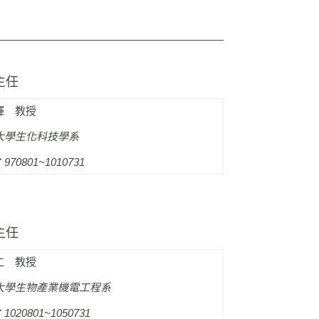
主任
輝 教授
大學生化科技學系
70801~1010731
主任
仁 教授
大學生物產業機電工程系
020801~1050731