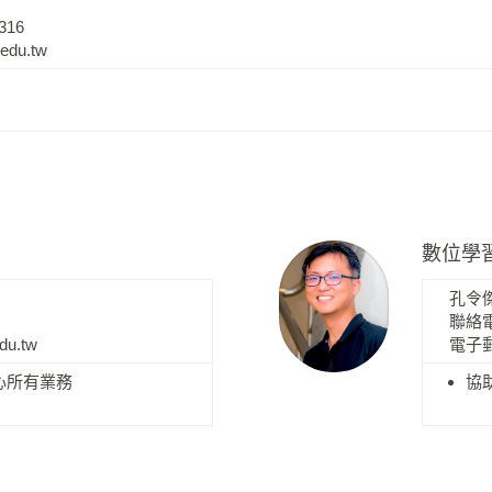
316
edu.tw
數位學
孔令
聯絡電話
edu.tw
電子郵
心所有業務
協