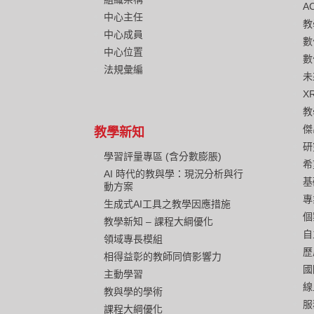
A
中心主任
教
中心成員
數
中心位置
數
法規彙編
未
X
教
傑
教學新知
研
學習評量專區 (含分數膨脹)
希
AI 時代的教與學：現況分析與行
基
動方案
專
生成式AI工具之教學因應措施
個
教學新知 – 課程大綱優化
自
領域專長模組
歷
相得益彰的教師同儕影響力
國
主動學習
線
教與學的學術
服
課程大綱優化