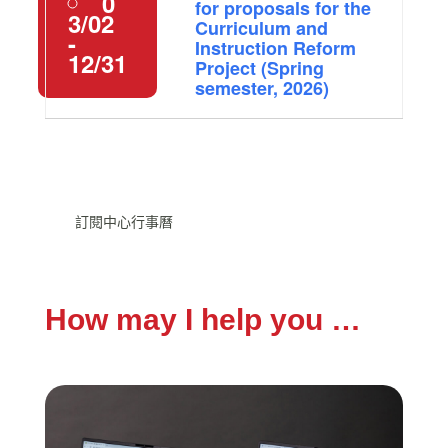
0
for proposals for the
3/02
Curriculum and
-
Instruction Reform
12/31
Project (Spring
semester, 2026)
訂閱中心行事曆
How may I help you …