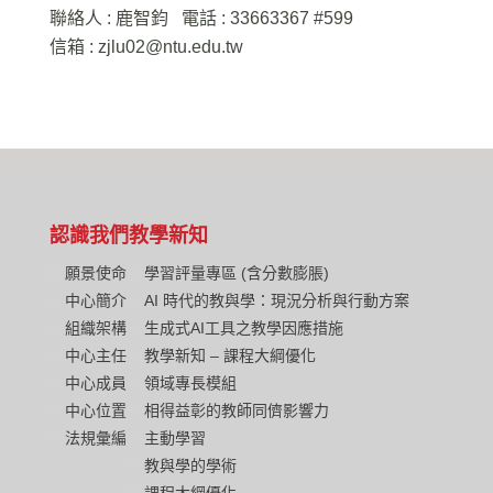
聯絡人 : 鹿智鈞 電話 : 33663367 #599
信箱 :
zjlu02@ntu.edu.tw
認識我們
教學新知
願景使命
學習評量專區 (含分數膨脹)
中心簡介
AI 時代的教與學：現況分析與行動方案
組織架構
生成式AI工具之教學因應措施
中心主任
教學新知 – 課程大綱優化
中心成員
領域專長模組
中心位置
相得益彰的教師同儕影響力
法規彙編
主動學習
教與學的學術
課程大綱優化