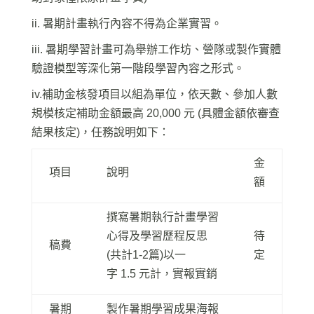
ii. 暑期計畫執行內容不得為企業實習。
iii. 暑期學習計畫可為舉辦工作坊、營隊或製作實體
驗證模型等深化第一階段學習內容之形式。
iv.補助金核發項目以組為單位，依天數、參加人數
規模核定補助金額最高 20,000 元 (具體金額依審查
結果核定)，任務說明如下：
金
項目
說明
額
撰寫暑期執行計畫學習
心得及學習歷程反思
待
稿費
(
共計
1-2
篇
)
以一
定
字
1.5
元計，實報實銷
暑期
製作暑期學習成果海報