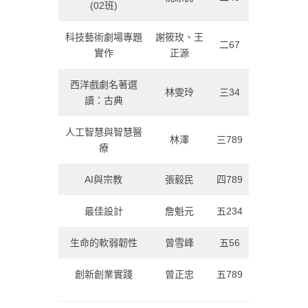
(02班)
科技藝術劇場專題
謝筱玫、王
二67
實作
正源
西洋戲劇名著選
林雯玲
三34
讀：古典
人工智慧與智慧醫
林澤
三789
療
AI與宗教
張毅民
四789
最佳設計
詹魁元
五234
生命的軟弱韌性
曾雪峰
五56
創新創業實踐
曾正忠
五789