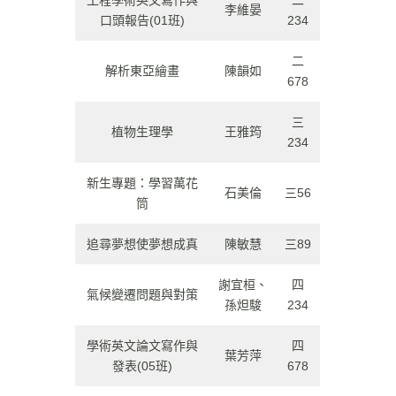
工程學術英文寫作與
二
李維晏
口頭報告(01班)
234
二
解析東亞繪畫
陳韻如
678
三
植物生理學
王雅筠
234
新生專題：學習萬花
石美倫
三56
筒
追尋夢想使夢想成真
陳敏慧
三89
謝宜桓、
四
氣候變遷問題與對策
孫炟駿
234
學術英文論文寫作與
四
葉芳萍
發表(05班)
678