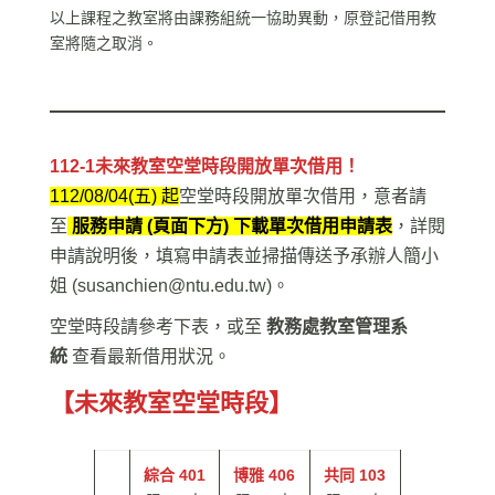
以上課程之教室將由課務組統一協助異動，原登記借用教
室將隨之取消。
112-1未來教室空堂時段開放單次借用！
112/08/04(五) 起
空堂時段開放單次借用，意者請
至
服務申請 (頁面下方) 下載單次借用申請表
，詳閱
申請說明後，填寫申請表並掃描傳送予承辦人簡小
姐 (
susanchien@ntu.edu.tw
)。
空堂時段請參考下表，或至
教務處教室管理系
統
查看最新借用狀況。
【未來教室空堂時段】
綜合 401
博雅 406
共同 103