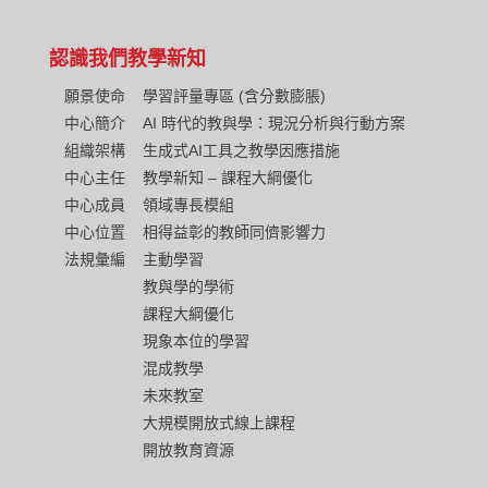
認識我們
教學新知
願景使命
學習評量專區 (含分數膨脹)
中心簡介
AI 時代的教與學：現況分析與行動方案
組織架構
生成式AI工具之教學因應措施
中心主任
教學新知 – 課程大綱優化
中心成員
領域專長模組
中心位置
相得益彰的教師同儕影響力
法規彙編
主動學習
教與學的學術
課程大綱優化
現象本位的學習
混成教學
未來教室
大規模開放式線上課程
開放教育資源