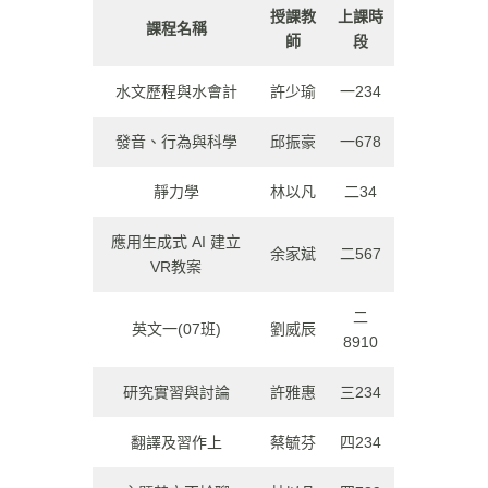
授課教
上課時
課程名稱
師
段
水文歷程與水會計
許少瑜
一234
發音、行為與科學
邱振豪
一678
靜力學
林以凡
二34
應用生成式 AI 建立
余家斌
二567
VR教案
二
英文一(07班)
劉威辰
8910
研究實習與討論
許雅惠
三234
翻譯及習作上
蔡毓芬
四234