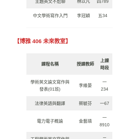
主題英文不尬聊
林以凡
四789
中文學術寫作入門
李冠穎
五34
【博雅 406 未來教室】
上課
課程名稱
授課教師
時段
學術英文論文寫作與
一
李維晏
發表(01班)
234
法律英語與翻譯
蔡毓芬
一67
一
電力電子概論
金藝璘
8910