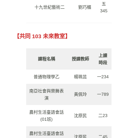
五
十九世紀藝術二
劉巧楣
345
【共同 103 未來教室】
上課
課程名稱
授課教師
時段
普通物理學乙
楊珮芸
一234
南亞社會與樂舞表
黃佩玲
一789
演
農村生活臺語會話
沈原民
二23
(01班)
農村生活臺語會話
沈原民
二45