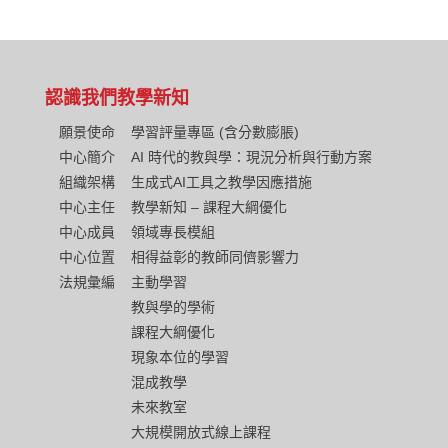
認識我們
教學新知
願景使命
學習評量專區 (含分數膨脹)
中心簡介
AI 時代的教與學：現況分析與行動方案
組織架構
生成式AI工具之教學因應措施
中心主任
教學新知 – 課程大綱優化
中心成員
領域專長模組
中心位置
相得益彰的教師同儕影響力
法規彙編
主動學習
教與學的學術
課程大綱優化
現象本位的學習
混成教學
未來教室
大規模開放式線上課程