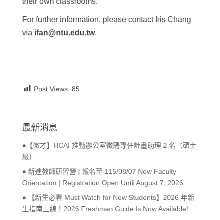
their own classrooms.
For further information, please contact Iris Chang
via
ifan@ntu.edu.tw
.
Post Views:
85
最新消息
●【徵才】HCAI 推動辦公室徵聘專任計畫助理 2 名（碩士
級）
● 新進教師研習營 | 報名至 115/08/07 New Faculty
Orientation | Registration Open Until August 7, 2026
● 【新生必看 Must Watch for New Students】2026 年新
生指南上線！2026 Freshman Guide Is Now Available!