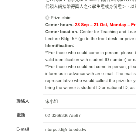
代領人請攜帶得獎人之＜學生證或身份證＞，以
◎ Prize claim
Center hours:
23
Sep – 21 Oct, Monday – Fr
Center location:
Center for Teaching and Lea
Lecture Bldg. 5F (go to the front desk for prize
Identification:
**For those who could come in person, please b
valid identification with student ID number) or n
**For those who could not come in person, plea
inform us in advance with an e-mail. The mail 
representative who would collect the prize for 
bring the winner’s student ID or national ID, as 
聯絡人
宋小姐
電話
02-33663367#587
E-mail
nturpctld
@ntu.edu.tw