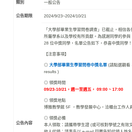
類別
一般公告
公告期限
2024/9/23~2024/10/21
「大學部畢業生學習問卷調查」已截止，相信各
所屬學系以及學校有所貢獻。為感謝同學的參與
28 位中獎同學，名單公告如下，恭喜中獎同學
【注意事項】
◎
大學部畢業生學習問卷中獎名單
(請點選觀看，clic
results )
◎ 領獎時間
09/23-10/21，週一至週五， 09:00 ~ 17:00
◎ 領獎地點
博雅教學館 5F ，教學發展中心，洽櫃台工作人
◎ 領獎必備
公告內容
本人領取：請攜帶學生證 (或可核對學號之有效文
他人代領：請事先以 e-mail 回覆告知代領人姓