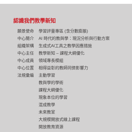
認識我們
教學新知
願景使命
學習評量專區 (含分數膨脹)
中心簡介
AI 時代的教與學：現況分析與行動方案
組織架構
生成式AI工具之教學因應措施
中心主任
教學新知 – 課程大綱優化
中心成員
領域專長模組
中心位置
相得益彰的教師同儕影響力
法規彙編
主動學習
教與學的學術
課程大綱優化
現象本位的學習
混成教學
未來教室
大規模開放式線上課程
開放教育資源