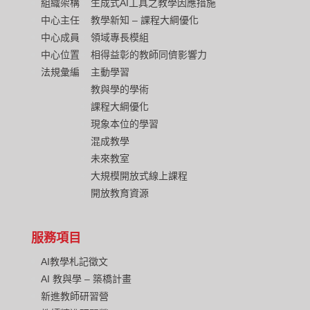
組織架構
生成式AI工具之教學因應措施
中心主任
教學新知 – 課程大綱優化
中心成員
領域專長模組
中心位置
相得益彰的教師同儕影響力
法規彙編
主動學習
教與學的學術
課程大綱優化
現象本位的學習
混成教學
未來教室
大規模開放式線上課程
開放教育資源
服務項目
AI教學札記徵文
AI 教與學 – 築橋計畫
新進教師研習營