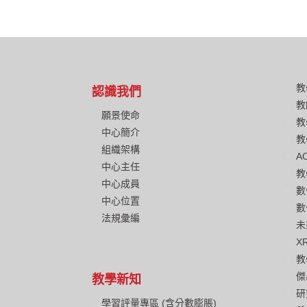
教
認識我們
教
願景使命
教
中心簡介
教
組織架構
A
中心主任
教
中心成員
數
中心位置
數
法規彙編
未
X
教
傑
教學新知
研
學習評量專區 (含分數膨脹)