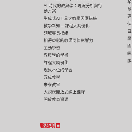
希
AI 時代的教與學：現況分析與行
基
動方案
專
生成式AI工具之教學因應措施
個
教學新知 – 課程大綱優化
自
領域專長模組
歷
相得益彰的教師同儕影響力
國
主動學習
線
教與學的學術
服
課程大綱優化
現象本位的學習
混成教學
未來教室
大規模開放式線上課程
開放教育資源
服務項目