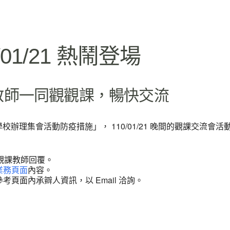
lendar
iCalendar
Office 365
/01/21 熱鬧登場
教師一同觀觀課，暢快交流
級學校辦理集會活動防疫措施」， 110/01/21 晚間的觀課交流會活
學期觀課教師回覆。
業務頁面
內容。
頁面內承辧人資訊，以 Email 洽詢。