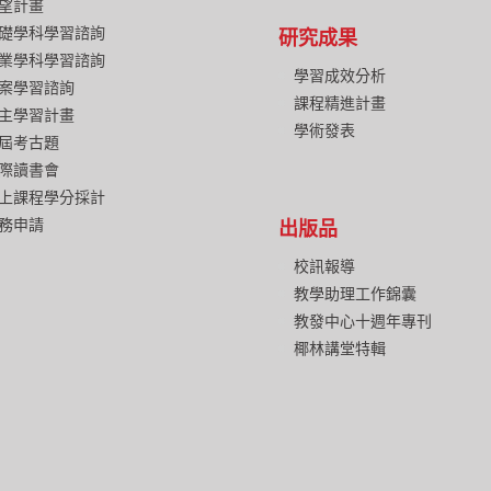
望計畫
礎學科學習諮詢
研究成果
業學科學習諮詢
學習成效分析
案學習諮詢
課程精進計畫
主學習計畫
學術發表
屆考古題
際讀書會
上課程學分採計
務申請
出版品
校訊報導
教學助理工作錦囊
教發中心十週年專刊
椰林講堂特輯