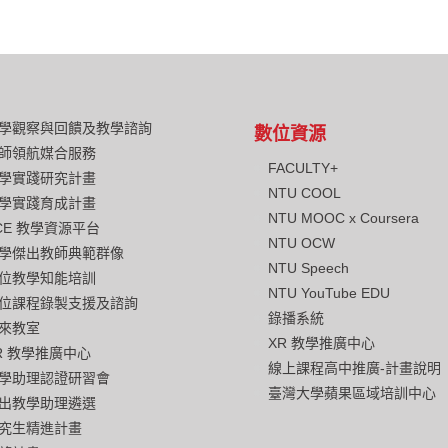
學觀察與回饋及教學諮詢
數位資源
師領航媒合服務
FACULTY+
學實踐研究計畫
NTU COOL
學實踐育成計畫
NTU MOOC x Coursera
CE 教學資源平台
NTU OCW
學傑出教師典範群像
NTU Speech
位教學知能培訓
NTU YouTube EDU
位課程錄製支援及諮詢
錄播系統
來教室
XR 教學推廣中心
R 教學推廣中心
線上課程高中推廣-計畫說明
學助理認證研習會
臺灣大學蘋果區域培訓中心
出教學助理遴選
究生精進計畫