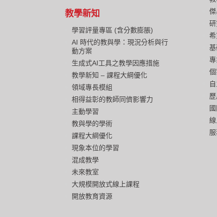
傑
教學新知
研
學習評量專區 (含分數膨脹)
希
AI 時代的教與學：現況分析與行
基
動方案
專
生成式AI工具之教學因應措施
個
教學新知 – 課程大綱優化
自
領域專長模組
歷
相得益彰的教師同儕影響力
國
主動學習
線
教與學的學術
服
課程大綱優化
現象本位的學習
混成教學
未來教室
大規模開放式線上課程
開放教育資源