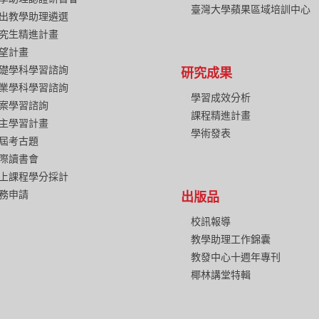
臺灣大學蘋果區域培訓中心
出教學助理遴選
究生精進計畫
望計畫
礎學科學習諮詢
研究成果
業學科學習諮詢
學習成效分析
案學習諮詢
課程精進計畫
主學習計畫
學術發表
屆考古題
際讀書會
上課程學分採計
務申請
出版品
校訊報導
教學助理工作錦囊
教發中心十週年專刊
椰林講堂特輯