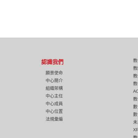
教
認識我們
教
願景使命
教
中心簡介
教
組織架構
A
中心主任
教
中心成員
數
中心位置
數
法規彙編
未
X
教