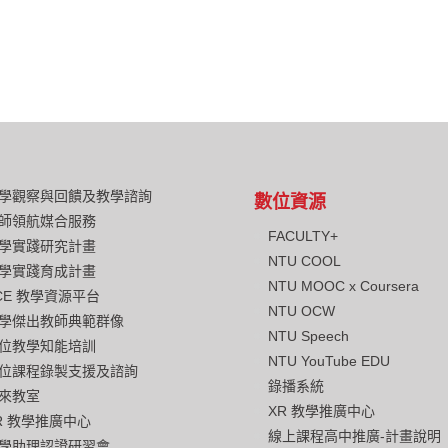
學觀察與回饋及教學諮詢
數位資源
師領航媒合服務
FACULTY+
學實踐研究計畫
NTU COOL
學實踐育成計畫
NTU MOOC x Coursera
CE 教學資源平台
NTU OCW
學傑出教師典範群像
NTU Speech
位教學知能培訓
NTU YouTube EDU
位課程錄製支援及諮詢
錄播系統
來教室
XR 教學推廣中心
R 教學推廣中心
線上課程高中推廣-計畫說明
學助理認證研習會