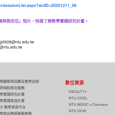
ster/sessionList.aspx?actID=20201211_06
畫精神與定位」短片，快速了解教學實踐研究計畫。
8@ntu.edu.tw
u.edu.tw
學觀察與回饋及教學諮詢
數位資源
師領航媒合服務
FACULTY+
學實踐研究計畫
NTU COOL
學實踐育成計畫
NTU MOOC x Coursera
CE 教學資源平台
NTU OCW
學傑出教師典範群像