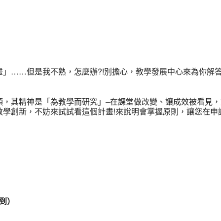
lendar
iCalendar
Office 365
」……但是我不熟，怎麼辦?!別擔心，教學發展中心來為你解答
頭，其精神是「為教學而研究」–在課堂做改變、讓成效被看見，
教學創新，不妨來試試看這個計畫!來說明會掌握原則，讓您在申
報到）