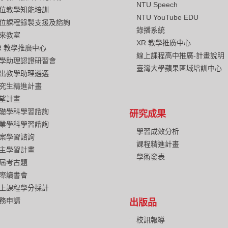
NTU Speech
位教學知能培訓
NTU YouTube EDU
位課程錄製支援及諮詢
錄播系統
來教室
XR 教學推廣中心
R 教學推廣中心
線上課程高中推廣-計畫說明
學助理認證研習會
臺灣大學蘋果區域培訓中心
出教學助理遴選
究生精進計畫
望計畫
礎學科學習諮詢
研究成果
業學科學習諮詢
學習成效分析
案學習諮詢
課程精進計畫
主學習計畫
學術發表
屆考古題
際讀書會
上課程學分採計
務申請
出版品
校訊報導