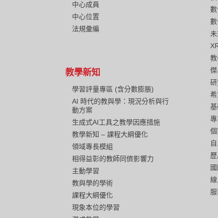
中心成員
數
中心位置
數
法規彙編
未
X
教
傑
教學新知
研
學習評量專區 (含分數膨脹)
希
AI 時代的教與學：現況分析與行
基
動方案
專
生成式AI工具之教學因應措施
個
教學新知 – 課程大綱優化
自
領域專長模組
歷
相得益彰的教師同儕影響力
國
主動學習
線
教與學的學術
服
課程大綱優化
現象本位的學習