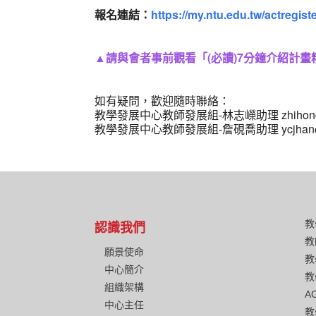
報名連結：
https://my.ntu.edu.tw/actregi
▲請與會者事前觀看「(必讀)7分鐘介紹計
如有疑問，歡迎隨時聯絡：
教學發展中心教師發展組-林志嶸助理 zhihong082
教學發展中心教師發展組-詹硯喬助理 ycjhan@nt
教
認識我們
教
願景使命
教
中心簡介
教
組織架構
A
中心主任
教