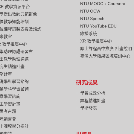
NTU MOOC x Coursera
CE 教學資源平台
NTU OCW
學傑出教師典範群像
NTU Speech
位教學知能培訓
NTU YouTube EDU
位課程錄製支援及諮詢
錄播系統
來教室
XR 教學推廣中心
R 教學推廣中心
線上課程高中推廣-計畫說明
學助理認證研習會
臺灣大學蘋果區域培訓中心
出教學助理遴選
究生精進計畫
望計畫
礎學科學習諮詢
研究成果
業學科學習諮詢
學習成效分析
案學習諮詢
課程精進計畫
主學習計畫
學術發表
屆考古題
際讀書會
上課程學分採計
務申請