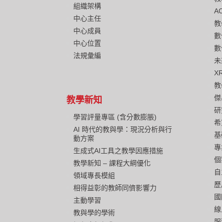
組織架構
A
中心主任
教
中心成員
數
中心位置
數
法規彙編
未
X
教
傑
教學新知
研
學習評量專區 (含分數膨脹)
希
AI 時代的教與學：現況分析與行
基
動方案
專
生成式AI工具之教學因應措施
個
教學新知 – 課程大綱優化
自
領域專長模組
歷
相得益彰的教師同儕影響力
國
主動學習
線
教與學的學術
服