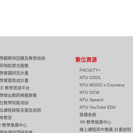
學觀察與回饋及教學諮詢
數位資源
師領航媒合服務
FACULTY+
學實踐研究計畫
NTU COOL
學實踐育成計畫
NTU MOOC x Coursera
CE 教學資源平台
NTU OCW
學傑出教師典範群像
NTU Speech
位教學知能培訓
NTU YouTube EDU
位課程錄製支援及諮詢
錄播系統
來教室
XR 教學推廣中心
R 教學推廣中心
線上課程高中推廣-計畫說明
學助理認證研習會