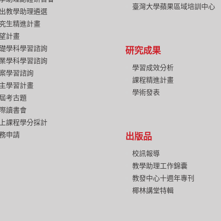
臺灣大學蘋果區域培訓中心
出教學助理遴選
究生精進計畫
望計畫
礎學科學習諮詢
研究成果
業學科學習諮詢
學習成效分析
案學習諮詢
課程精進計畫
主學習計畫
學術發表
屆考古題
際讀書會
上課程學分採計
務申請
出版品
校訊報導
教學助理工作錦囊
教發中心十週年專刊
椰林講堂特輯