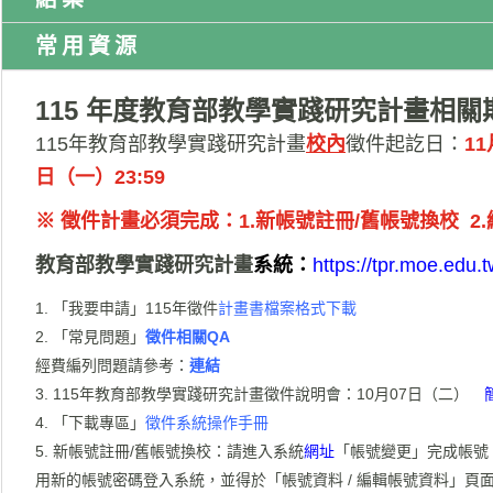
常用資源
115 年度教育部教學實踐研究計畫相
115年教育部教學實踐研究計畫
校內
徵件起訖日：
11
日（一）23:59
※ 徵件計畫必須完成：1.新帳號註冊/舊帳號換校 2.
教育部教學實踐研究計畫
系統：
https://tpr.moe.edu.t
「我要申請」
115
年徵件
計畫書檔案格式下載
「常見問題」
徵件相關
QA
經費編列問題請參考：
連結
115年教育部教學實踐研究計畫徵件說明會：10月07日（二）
「下載專區」
徵件系統操作手冊
新帳號註冊/舊帳號換校：請進入系統
網址
「帳號變更」完成帳號
用新的帳號密碼登入系統，並得於「帳號資料 / 編輯帳號資料」頁面