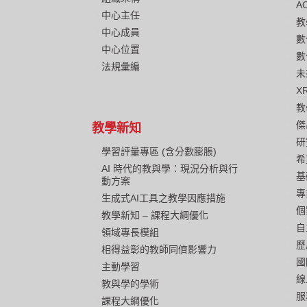
A
中心主任
教
中心成員
數
中心位置
數
法規彙編
未
X
教
傑
教學新知
研
學習評量專區 (含分數膨脹)
希
AI 時代的教與學：現況分析與行
基
動方案
專
生成式AI工具之教學因應措施
個
教學新知 – 課程大綱優化
自
領域專長模組
歷
相得益彰的教師同儕影響力
國
主動學習
線
教與學的學術
服
課程大綱優化