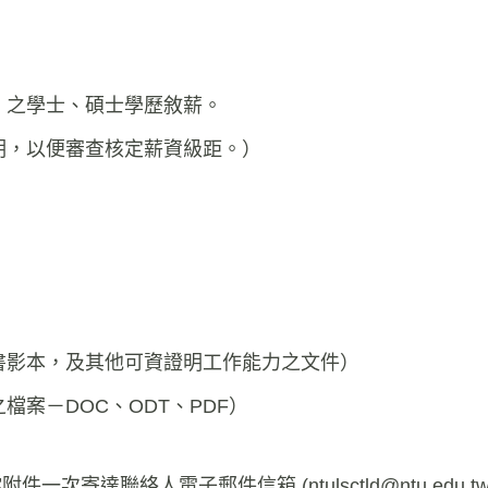
」之學士、碩士學歷敘薪。
明，以便審查核定薪資級距。）
書影本，及其他可資證明工作能力之文件）
之檔案－
DOC
、
ODT
、
PDF
）
檔附件一次寄達聯絡人電子郵件信箱 (
ntulsctld@ntu.edu.t