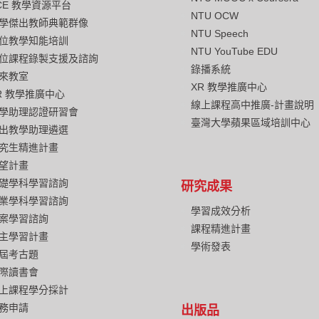
CE 教學資源平台
NTU OCW
學傑出教師典範群像
NTU Speech
位教學知能培訓
NTU YouTube EDU
位課程錄製支援及諮詢
錄播系統
來教室
XR 教學推廣中心
R 教學推廣中心
線上課程高中推廣-計畫說明
學助理認證研習會
臺灣大學蘋果區域培訓中心
出教學助理遴選
究生精進計畫
望計畫
礎學科學習諮詢
研究成果
業學科學習諮詢
學習成效分析
案學習諮詢
課程精進計畫
主學習計畫
學術發表
屆考古題
際讀書會
上課程學分採計
務申請
出版品