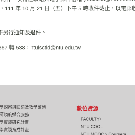
1 年 10 月 21 日（五）下午 5 時收件截止，以電郵
不另行通知及退件。
67 轉 538，
ntulsctld@ntu.edu.tw
學觀察與回饋及教學諮詢
數位資源
師領航媒合服務
FACULTY+
學實踐研究計畫
NTU COOL
學實踐育成計畫
NTU MOOC x Coursera