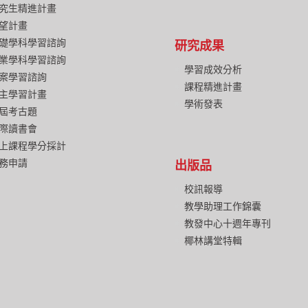
究生精進計畫
望計畫
礎學科學習諮詢
研究成果
業學科學習諮詢
學習成效分析
案學習諮詢
課程精進計畫
主學習計畫
學術發表
屆考古題
際讀書會
上課程學分採計
務申請
出版品
校訊報導
教學助理工作錦囊
教發中心十週年專刊
椰林講堂特輯