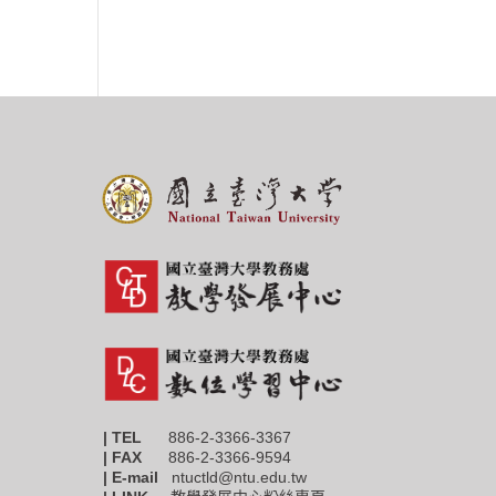
| TEL
886-2-3366-3367
|
FAX
886-2-3366-9594
| E-mail
ntuctld@ntu.edu.tw