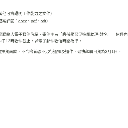
其他可資證明工作能力之文件）
檔案詳閱：
docx
、
pdf
、
odt
）
達聯絡人電子郵件信箱，寄件主旨「應徵學習促進組助理-姓名」，信件
）中午12時收件截止，以電子郵件收信時間為準。
日週間擇期面談，不合格者恕不另行通知及退件，最快起聘日期為2月1日。