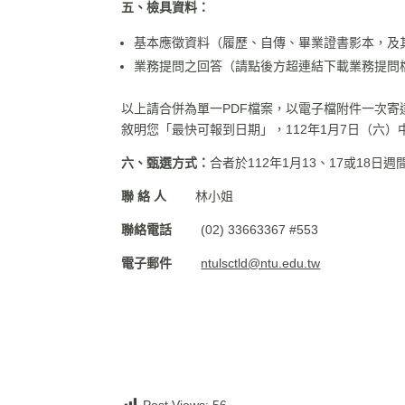
五、檢具資料：
基本應徵資料（履歷、自傳、畢業證書影本，及
業務提問之回答（請點後方超連結下載業務提問
以上請合併為單一PDF檔案，以電子檔附件一次寄
敘明您「最快可報到日期」，112年1月7日（六
六、甄選方式：
合者於112年1月13、17或18
聯 絡 人
林小姐
聯絡電話
(02) 33663367 #553
電子郵件
ntulsctld@ntu.edu.tw
Post Views:
56