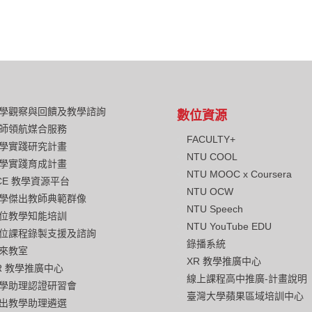
學觀察與回饋及教學諮詢
數位資源
師領航媒合服務
FACULTY+
學實踐研究計畫
NTU COOL
學實踐育成計畫
NTU MOOC x Coursera
CE 教學資源平台
NTU OCW
學傑出教師典範群像
NTU Speech
位教學知能培訓
NTU YouTube EDU
位課程錄製支援及諮詢
錄播系統
來教室
XR 教學推廣中心
R 教學推廣中心
線上課程高中推廣-計畫說明
學助理認證研習會
臺灣大學蘋果區域培訓中心
出教學助理遴選