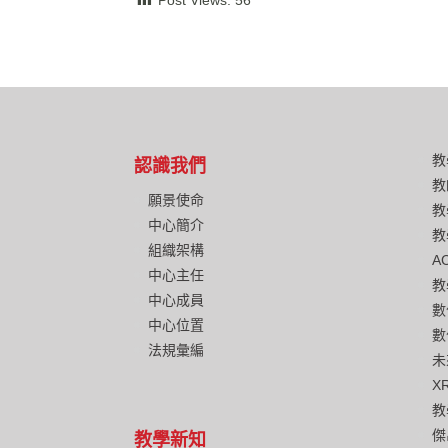
教
認識我們
教
願景使命
教
中心簡介
教
組織架構
A
中心主任
教
中心成員
數
中心位置
數
法規彙編
未
X
教
傑
教學新知