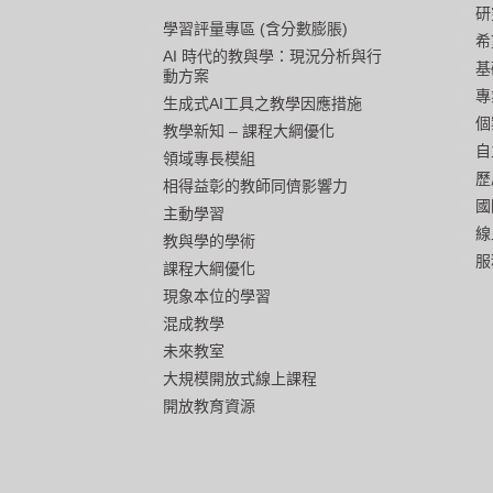
研
學習評量專區 (含分數膨脹)
希
AI 時代的教與學：現況分析與行
基
動方案
專
生成式AI工具之教學因應措施
個
教學新知 – 課程大綱優化
自
領域專長模組
歷
相得益彰的教師同儕影響力
國
主動學習
線
教與學的學術
服
課程大綱優化
現象本位的學習
混成教學
未來教室
大規模開放式線上課程
開放教育資源