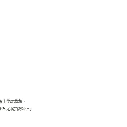
碩士學歷敘薪。
查核定薪資級距。）