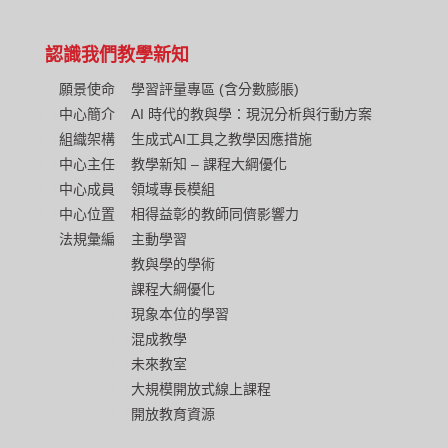
認識我們
教學新知
願景使命
學習評量專區 (含分數膨脹)
中心簡介
AI 時代的教與學：現況分析與行動方案
組織架構
生成式AI工具之教學因應措施
中心主任
教學新知 – 課程大綱優化
中心成員
領域專長模組
中心位置
相得益彰的教師同儕影響力
法規彙編
主動學習
教與學的學術
課程大綱優化
現象本位的學習
混成教學
未來教室
大規模開放式線上課程
開放教育資源