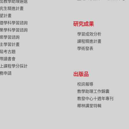
出教學助理遴選
究生精進計畫
望計畫
礎學科學習諮詢
研究成果
業學科學習諮詢
學習成效分析
案學習諮詢
課程精進計畫
主學習計畫
學術發表
屆考古題
際讀書會
上課程學分採計
務申請
出版品
校訊報導
教學助理工作錦囊
教發中心十週年專刊
椰林講堂特輯