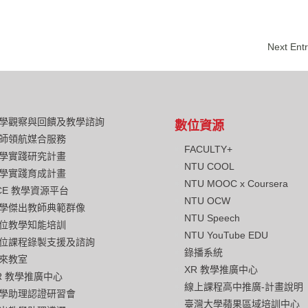
Next Entr
學觀察與回饋及教學諮詢
數位資源
師領航媒合服務
FACULTY+
學實踐研究計畫
NTU COOL
學實踐育成計畫
NTU MOOC x Coursera
CE 教學資源平台
NTU OCW
學傑出教師典範群像
NTU Speech
位教學知能培訓
NTU YouTube EDU
位課程錄製支援及諮詢
錄播系統
來教室
XR 教學推廣中心
R 教學推廣中心
線上課程高中推廣-計畫說明
學助理認證研習會
臺灣大學蘋果區域培訓中心