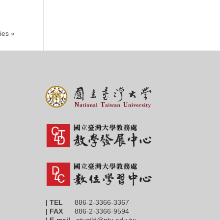
ies »
| TEL
886-2-3366-3367
|
FAX
886-2-3366-9594
| E-mail
ntuctld@ntu.edu.tw