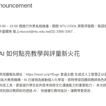
nnouncement
 08:00 ~ 19:00 間進行作業系統維護，期間 NTU COOL 將暫停服務，敬
ntucool@ntu.edu.tw(02) 3366-3367...
AI 如何點亮教學與評量新火花
中心 貝塔廳報名網址：https://reurl.cc/pYEvgx 會議主題 生成式人工智慧正
D 到各大教育機構，AI 已被視為推動個人化學習、即時學習回饋與教師角色
是科技工具，更是提升學生批判思考與跨文化溝通能力的重要助力。 本次
別探討教師如何透過 AI： 快速優化教材設計，讓教學更高效...