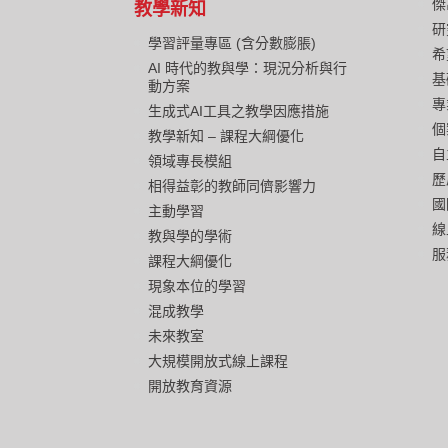
傑
教學新知
研
學習評量專區 (含分數膨脹)
希
AI 時代的教與學：現況分析與行
基
動方案
專
生成式AI工具之教學因應措施
個
教學新知 – 課程大綱優化
自
領域專長模組
歷
相得益彰的教師同儕影響力
國
主動學習
線
教與學的學術
服
課程大綱優化
現象本位的學習
混成教學
未來教室
大規模開放式線上課程
開放教育資源