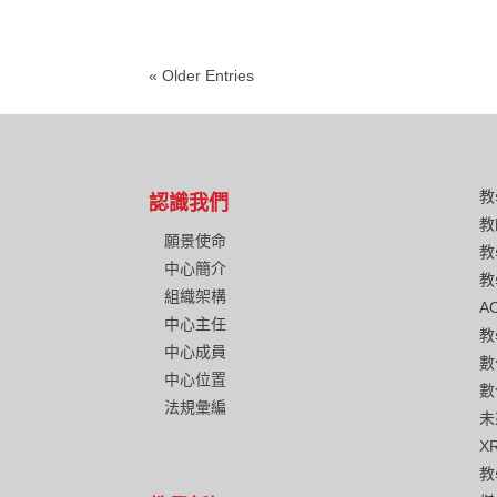
« Older Entries
教
認識我們
教
願景使命
教
中心簡介
教
組織架構
A
中心主任
教
中心成員
數
中心位置
數
法規彙編
未
X
教