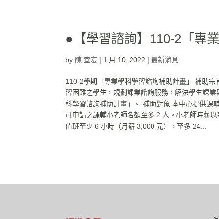
●【學習諮詢】110-2「
by
陳 宜宏
|
1 月 10, 2022
|
最新消息
110-2學期「專業學科學習諮詢補助計畫」 補
習困難之學生，規劃課業諮詢服務，解決學生課業
科學習諮詢補助計畫」。 補助對象 本中心提供課
可申請之課輔小老師名額至多 2 人。小老師時薪以
值班至少 6 小時（月薪 3,000 元），至多 24...