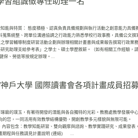
學習組誠徵專任助理一名
知能與特質： 態度積極、認真負責具備規劃與執行活動之創意能力具備
料蒐集統整、跨單位溝通協調之行政能力熟悉學校行政事務，具備公文撰
學生之學習輔導制度研習活動企劃與辦理相關計畫書與成果報告撰寫行政業
專任研究助理支給參考表」之學士、碩士學歷敘薪。（如有相關工作經驗，
保、勞退等按規定辦理。...
大學/神戶大學 國際讀書會各項計畫成員招
琢磨的璞玉，有著待開發的潛能與各自獨特的光彩。教務處教學發展中
向的您，一同活用有效教學結構優勢，開創教學多元樣貌與無限可能。
務，內容包含：教學知能研習、雙向觀摩與諮詢、教學實踐研究、成果發表
程與任務請見計畫說明 (連結) ...