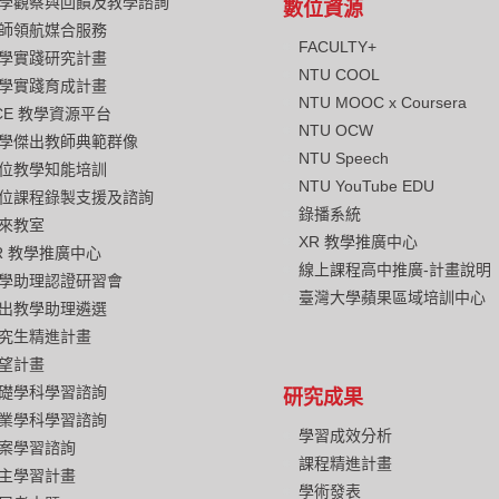
學觀察與回饋及教學諮詢
數位資源
師領航媒合服務
FACULTY+
學實踐研究計畫
NTU COOL
學實踐育成計畫
NTU MOOC x Coursera
CE 教學資源平台
NTU OCW
學傑出教師典範群像
NTU Speech
位教學知能培訓
NTU YouTube EDU
位課程錄製支援及諮詢
錄播系統
來教室
XR 教學推廣中心
R 教學推廣中心
線上課程高中推廣-計畫說明
學助理認證研習會
臺灣大學蘋果區域培訓中心
出教學助理遴選
究生精進計畫
望計畫
礎學科學習諮詢
研究成果
業學科學習諮詢
學習成效分析
案學習諮詢
課程精進計畫
主學習計畫
學術發表