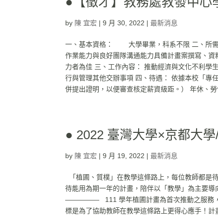
●【徵才】教務處教發中心
by
陳 宜宏
|
9 月 30, 2022
|
最新消息
一、基本資格： 大學畢業，科系不限 二、所需
作業能力與良好團隊溝通能力具備計畫案撰寫、資
力者為佳 三、工作內容： 推動經濟與文化不利
行與管理其他交辦事項 四、待遇： 依據本校「
併提出證明，以便審查核定薪資級距。） 年休、勞健
● 2022 臺灣大學×京都
by
陳 宜宏
|
9 月 19, 2022
|
最新消息
「植圃、質樸」在教學這條路上，每位教師都是待
待能用為期一年的計畫，陪伴以「教學」為主要導
————— 111 學年植圃計畫為首次推動之服
標是為了協助教師在教學這條路上更得心應手！計畫期