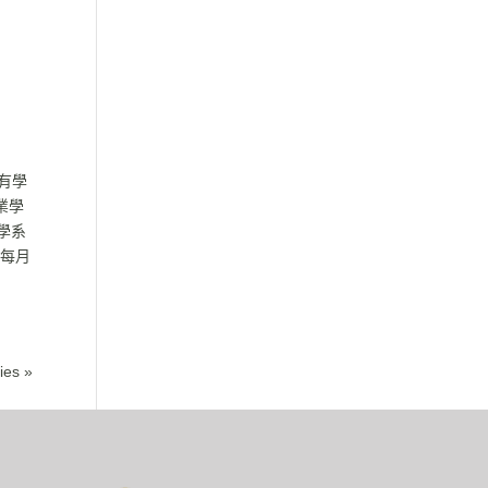
有學
業學
學系
，每月
ies »