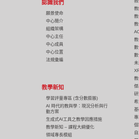
教
認識我們
教
願景使命
教
中心簡介
教
組織架構
A
中心主任
教
中心成員
數
中心位置
數
法規彙編
未
X
教
傑
教學新知
研
學習評量專區 (含分數膨脹)
希
AI 時代的教與學：現況分析與行
基
動方案
專
生成式AI工具之教學因應措施
個
教學新知 – 課程大綱優化
自
領域專長模組