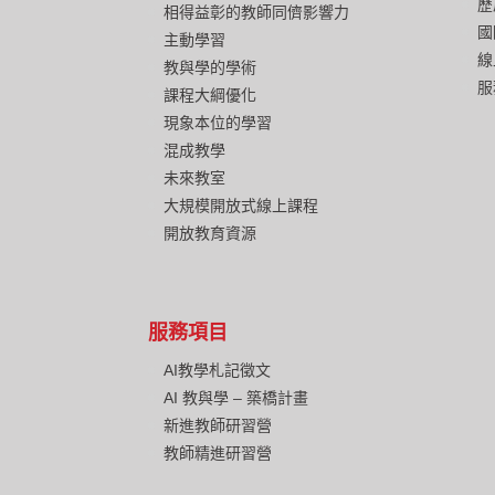
歷
相得益彰的教師同儕影響力
國
主動學習
線
教與學的學術
服
課程大綱優化
現象本位的學習
混成教學
未來教室
大規模開放式線上課程
開放教育資源
服務項目
AI教學札記徵文
AI 教與學 – 築橋計畫
新進教師研習營
教師精進研習營