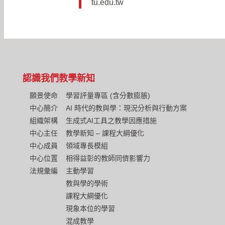
tu.edu.tw
認識我們
教學新知
願景使命
學習評量專區 (含分數膨脹)
中心簡介
AI 時代的教與學：現況分析與行動方案
組織架構
生成式AI工具之教學因應措施
中心主任
教學新知 – 課程大綱優化
中心成員
領域專長模組
中心位置
相得益彰的教師同儕影響力
法規彙編
主動學習
教與學的學術
課程大綱優化
現象本位的學習
混成教學