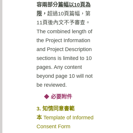
容兩部分
篇幅以
10
頁為
限
，
超過10頁篇幅，第
11頁後內文不予審查。
The combined length of
the Project Information
and Project Description
sections is limited to 10
pages. Any content
beyond page 10 will not
be reviewed.
◆
必要附件
3. 知情同意書範
本
Template of Informed
Consent Form