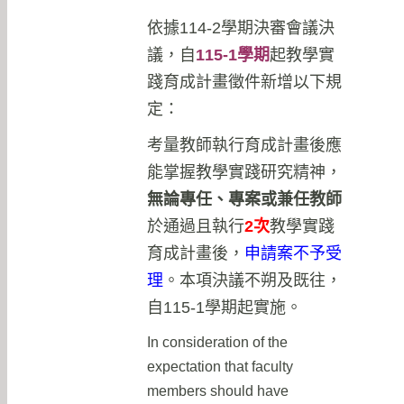
依據114-2學期決審會議決
議，自
115-1學期
起教學實
踐育成計畫徵件新增以下規
定：
考量教師執行育成計畫後應
能掌握教學實踐研究精神，
無論專任、專案或兼任教師
於通過且執行
2次
教學實踐
育成計畫後，
申請案不予受
理
。本項決議不朔及既往，
自115-1學期起實施。
In consideration of the
expectation that faculty
members should have