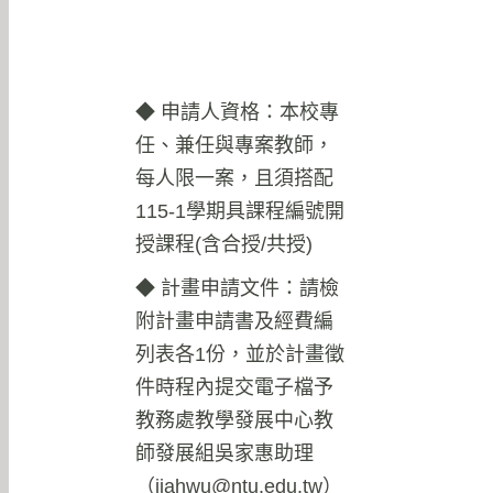
◆ 申請人資格：本校專
任、兼任與專案教師，
每人限一案，且須搭配
115-1學期具課程編號開
授課程(含合授/共授)
◆ 計畫申請文件：請檢
附計畫申請書及經費編
列表各1份，並於計畫徵
件時程內提交電子檔予
教務處教學發展中心教
師發展組吳家惠助理
（
jiahwu@ntu.edu.tw
）