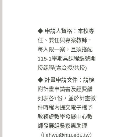
◆ 申請人資格：本校專
任、兼任與專案教師，
每人限一案，且須搭配
115-1學期具課程編號開
授課程(含合授/共授)
◆ 計畫申請文件：請檢
附計畫申請書及經費編
列表各1份，並於計畫徵
件時程內提交電子檔予
教務處教學發展中心教
師發展組吳家惠助理
（
jiahwu@ntu.edu.tw
）