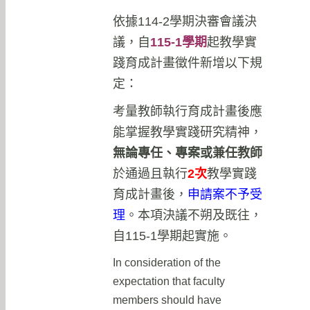
依據114-2學期決審會議決
議，自
115-1學期
起教學實
踐育成計畫徵件新增以下規
定：
考量教師執行育成計畫後應
能掌握教學實踐研究精神，
無論專任、專案或兼任教師
於通過且執行
2次
教學實踐
育成計畫後，
申請案不予受
理
。本項決議不朔及既往，
自115-1學期起實施。
In consideration of the
expectation that faculty
members should have