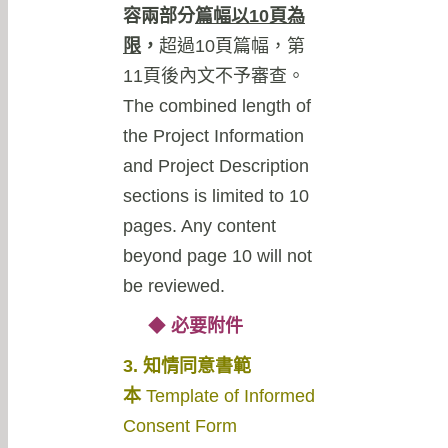
容兩部分
篇幅以
10
頁為
限
，
超過10頁篇幅，第
11頁後內文不予審查。
The combined length of
the Project Information
and Project Description
sections is limited to 10
pages. Any content
beyond page 10 will not
be reviewed.
◆
必要附件
3. 知情同意書範
本
Template of Informed
Consent Form