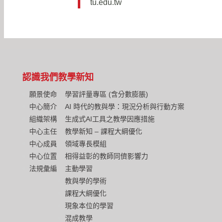
tu.edu.tw
認識我們
教學新知
願景使命
學習評量專區 (含分數膨脹)
中心簡介
AI 時代的教與學：現況分析與行動方案
組織架構
生成式AI工具之教學因應措施
中心主任
教學新知 – 課程大綱優化
中心成員
領域專長模組
中心位置
相得益彰的教師同儕影響力
法規彙編
主動學習
教與學的學術
課程大綱優化
現象本位的學習
混成教學