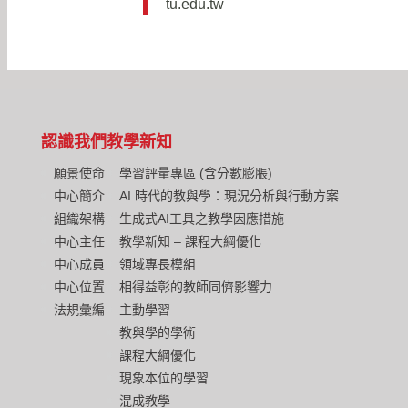
tu.edu.tw
認識我們
教學新知
願景使命
學習評量專區 (含分數膨脹)
中心簡介
AI 時代的教與學：現況分析與行動方案
組織架構
生成式AI工具之教學因應措施
中心主任
教學新知 – 課程大綱優化
中心成員
領域專長模組
中心位置
相得益彰的教師同儕影響力
法規彙編
主動學習
教與學的學術
課程大綱優化
現象本位的學習
混成教學