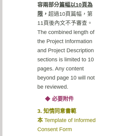
容兩部分
篇幅以
10
頁為
限
，
超過10頁篇幅，第
11頁後內文不予審查。
The combined length of
the Project Information
and Project Description
sections is limited to 10
pages. Any content
beyond page 10 will not
be reviewed.
◆
必要附件
3. 知情同意書範
本
Template of Informed
Consent Form