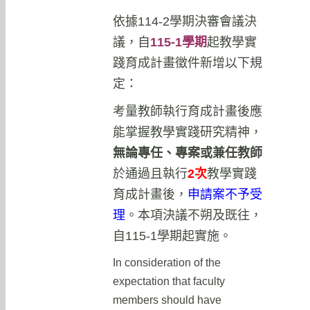
依據114-2學期決審會議決
議，自
115-1學期
起教學實
踐育成計畫徵件新增以下規
定：
考量教師執行育成計畫後應
能掌握教學實踐研究精神，
無論專任、專案或兼任教師
於通過且執行
2次
教學實踐
育成計畫後，
申請案不予受
理
。本項決議不朔及既往，
自115-1學期起實施。
In consideration of the
expectation that faculty
members should have