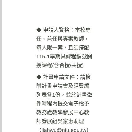
◆ 申請人資格：本校專
任、兼任與專案教師，
每人限一案，且須搭配
115-1學期具課程編號開
授課程(含合授/共授)
◆ 計畫申請文件：請檢
附計畫申請書及經費編
列表各1份，並於計畫徵
件時程內提交電子檔予
教務處教學發展中心教
師發展組吳家惠助理
（
jiahwu@ntu.edu.tw
）