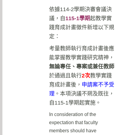
依據114-2學期決審會議決
議，自
115-1學期
起教學實
踐育成計畫徵件新增以下規
定：
考量教師執行育成計畫後應
能掌握教學實踐研究精神，
無論專任、專案或兼任教師
於通過且執行
2次
教學實踐
育成計畫後，
申請案不予受
理
。本項決議不朔及既往，
自115-1學期起實施。
In consideration of the
expectation that faculty
members should have