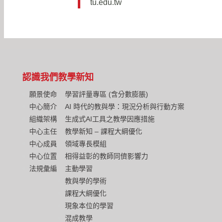
tu.edu.tw
認識我們
教學新知
願景使命
學習評量專區 (含分數膨脹)
中心簡介
AI 時代的教與學：現況分析與行動方案
組織架構
生成式AI工具之教學因應措施
中心主任
教學新知 – 課程大綱優化
中心成員
領域專長模組
中心位置
相得益彰的教師同儕影響力
法規彙編
主動學習
教與學的學術
課程大綱優化
現象本位的學習
混成教學