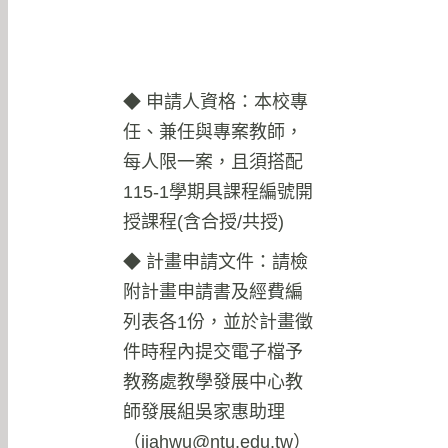
◆ 申請人資格：本校專
任、兼任與專案教師，
每人限一案，且須搭配
115-1學期具課程編號開
授課程(含合授/共授)
◆ 計畫申請文件：請檢
附計畫申請書及經費編
列表各1份，並於計畫徵
件時程內提交電子檔予
教務處教學發展中心教
師發展組吳家惠助理
（
jiahwu@ntu.edu.tw
）