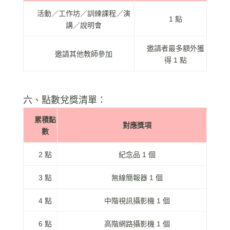
活動／工作坊／訓練課程／演
1 點
講／說明會
邀請者最多額外獲
邀請其他教師參加
得 1 點
六、點數兌獎清單：
累積點
對應獎項
數
2 點
紀念品 1 個
3 點
無線簡報器 1 個
4 點
中階視訊攝影機 1 個
6 點
高階網路攝影機 1 個