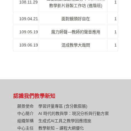
108.11.29
1
教學影片錄製工作坊 (進階班)
109.04.21
面對鏡頭好自在
1
109.05.19
魔力師聲—教師的聲音應用
1
109.06.19
混成教學大哉問
1
認識我們
教學新知
願景使命
學習評量專區 (含分數膨脹)
中心簡介
AI 時代的教與學：現況分析與行動方案
組織架構
生成式AI工具之教學因應措施
中心主任
教學新知 – 課程大綱優化