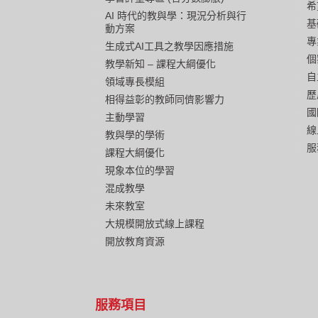
希
AI 時代的教與學：現況分析與行
基
動方案
專
生成式AI工具之教學因應措施
個
教學新知 – 課程大綱優化
自
領域專長模組
歷
相得益彰的教師同儕影響力
國
主動學習
線
教與學的學術
服
課程大綱優化
現象本位的學習
混成教學
未來教室
大規模開放式線上課程
開放教育資源
服務項目