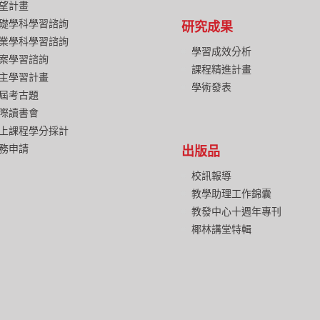
望計畫
礎學科學習諮詢
研究成果
業學科學習諮詢
學習成效分析
案學習諮詢
課程精進計畫
主學習計畫
學術發表
屆考古題
際讀書會
上課程學分採計
務申請
出版品
校訊報導
教學助理工作錦囊
教發中心十週年專刊
椰林講堂特輯