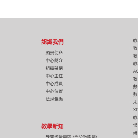
教
認識我們
教
願景使命
教
中心簡介
教
組織架構
A
中心主任
教
中心成員
數
中心位置
數
法規彙編
未
X
教
傑
教學新知
研
學習評量專區 (含分數膨脹)