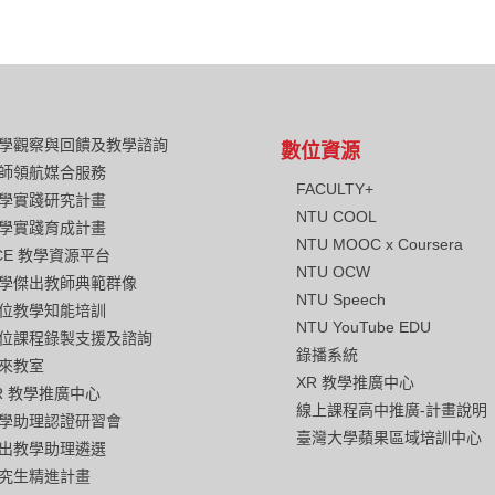
學觀察與回饋及教學諮詢
數位資源
師領航媒合服務
FACULTY+
學實踐研究計畫
NTU COOL
學實踐育成計畫
NTU MOOC x Coursera
CE 教學資源平台
NTU OCW
學傑出教師典範群像
NTU Speech
位教學知能培訓
NTU YouTube EDU
位課程錄製支援及諮詢
錄播系統
來教室
XR 教學推廣中心
R 教學推廣中心
線上課程高中推廣-計畫說明
學助理認證研習會
臺灣大學蘋果區域培訓中心
出教學助理遴選
究生精進計畫