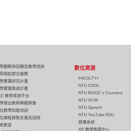
學觀察與回饋及教學諮詢
數位資源
師領航媒合服務
FACULTY+
學實踐研究計畫
NTU COOL
學實踐育成計畫
NTU MOOC x Coursera
CE 教學資源平台
NTU OCW
學傑出教師典範群像
NTU Speech
位教學知能培訓
NTU YouTube EDU
位課程錄製支援及諮詢
錄播系統
來教室
XR 教學推廣中心