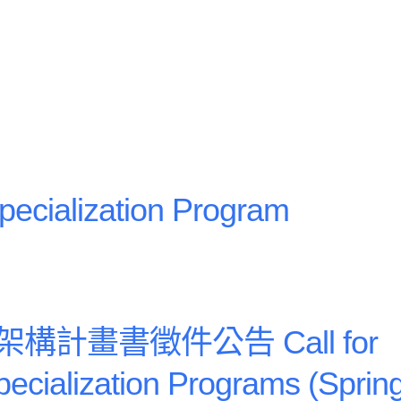
lendar
iCalendar
Office 365
lization Program
架構計畫書徵件公告 Call for
ecialization Programs (Sprin