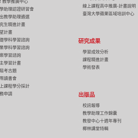
R 教學推廣中心
線上課程高中推廣-計畫說明
學助理認證研習會
臺灣大學蘋果區域培訓中心
出教學助理遴選
究生精進計畫
望計畫
礎學科學習諮詢
研究成果
業學科學習諮詢
學習成效分析
案學習諮詢
課程精進計畫
主學習計畫
學術發表
屆考古題
際讀書會
上課程學分採計
務申請
出版品
校訊報導
教學助理工作錦囊
教發中心十週年專刊
椰林講堂特輯