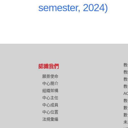
semester, 2024)
教
認識我們
教
願景使命
教
中心簡介
教
組織架構
A
中心主任
教
中心成員
數
中心位置
數
法規彙編
未