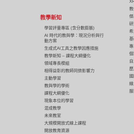
X
教
傑
教學新知
研
學習評量專區 (含分數膨脹)
希
AI 時代的教與學：現況分析與行
基
動方案
專
生成式AI工具之教學因應措施
個
教學新知 – 課程大綱優化
自
領域專長模組
歷
相得益彰的教師同儕影響力
國
主動學習
線
教與學的學術
服
課程大綱優化
現象本位的學習
混成教學
未來教室
大規模開放式線上課程
開放教育資源