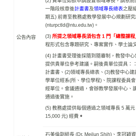
(2) 貴單位如欲申請設置領域專長，請依前
一階段核章後
計畫書
及
領域專長總表
之壓縮檔
期五) 前寄至教務處教學發展中心規劃研
(nturpctld@ntu.edu.tw)。
(3)
所提之領域專長須包含 1 門「總整課程」(ca
公告內容
程形式包含專題研究、專案實作、學士論
(4) 計畫書受理後採隨到隨審制，教發中心針
提供貴單位參考建議。嗣後貴單位提具：：
計畫書、(2)領域專長總表、(3)教發中心建
學單位經系(所、學位學程)、院課程委員
經單位。會議通過，會辦教學發展中心、
通過後實施。
(5) 教務處提供每個通過之領域專長 5 萬元 (
15,000 元) 經費
。
石美倫副組長 (Dr. Meilun Shih)、李冠穎資深專