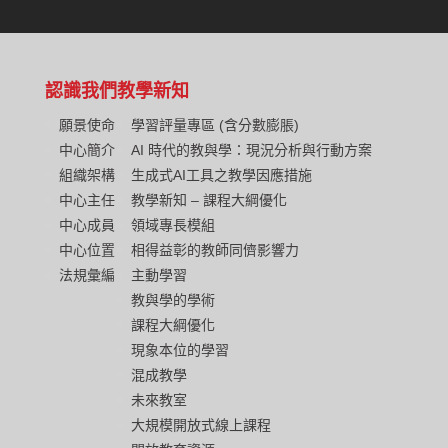
認識我們
教學新知
願景使命
學習評量專區 (含分數膨脹)
中心簡介
AI 時代的教與學：現況分析與行動方案
組織架構
生成式AI工具之教學因應措施
中心主任
教學新知 – 課程大綱優化
中心成員
領域專長模組
中心位置
相得益彰的教師同儕影響力
法規彙編
主動學習
教與學的學術
課程大綱優化
現象本位的學習
混成教學
未來教室
大規模開放式線上課程