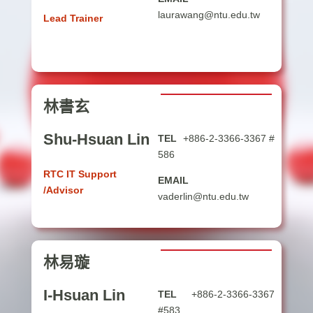
laurawang@ntu.edu.tw
Lead Trainer
林書玄
Shu-Hsuan Lin
TEL
+886-2-3366-3367 #
586
RTC IT Support
EMAIL
/Advisor
vaderlin@ntu.edu.tw
林易璇
I-Hsuan Lin
TEL
+886-2-3366-3367
#583