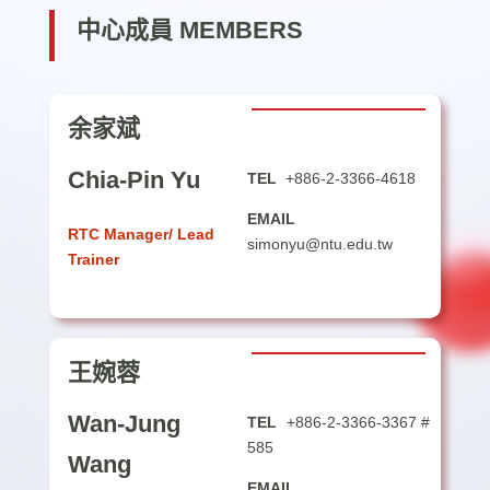
中心成員 MEMBERS
余家斌
Chia-Pin Yu
TEL
+886-2-3366-4618
EMAIL
RTC Manager/ Lead
simonyu@ntu.edu.tw
Trainer
王婉蓉
Wan-Jung
TEL
+886-2-3366-3367 #
585
Wang
EMAIL