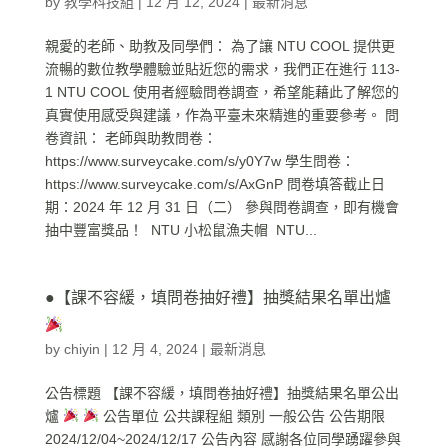
by
教學科技組
|
12 月 12, 2024
|
最新消息
親愛的老師、助教及同學們： 為了讓 NTU COOL 提供更
流暢的數位教學體驗並貼近您的需求，我們正在進行 113-
1 NTU COOL 使用者經驗問卷調查，希望能藉此了解您的
真實使用感受與建議，作為平臺未來精進的重要參考。 問
卷資訊： 老師與助教問卷：
https://www.surveycake.com/s/y0Y7w 學生問卷：
https://www.surveycake.com/s/AxGnP 問卷填答截止日
期：2024 年 12 月 31 日（二） 參與問卷調查，即有機會
抽中豐富獎品！ NTU 小松鼠漁夫帽 NTU...
●【課不容緩，填問卷抽好禮】抽獎結果名單出爐
by
chiyin
|
12 月 4, 2024
|
最新消息
公告標題 【課不容緩，填問卷抽好禮】抽獎結果名單公出
爐
公告單位 公共課程組 類別 一般公告 公告期限
2024/12/04~2024/12/17 公告內容 感謝各位同學踴躍參與