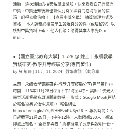
活動，這次活動的抽獎名單出爐啦，快來看看自己有沒有
中獎，中獎通知後續也會個別寄至填答問卷時所留的信
箱，記得去收信唷！ 【查看中獎名單】 抽獎辦理方式及
資格： 本人請務必攜帶學生證及身分證件（或居留證）以
核對中獎資料正確。 他人代領：請得獎本人事先以 e-
mail...
●【國立臺北教育大學】11/28 @ 線上｜永續教學
實踐研究-教學升等經驗分享(專門著作)
by
蘇 郁珊
|
11 月 11, 2024
|
教學實踐-活動分享
主題：永續教學實踐研究-教學升等經驗分享(專門著作)。
時間：113年11月28日(四)下午2時至4時。 講師：佛光大
學樂活產業學系周鴻騰副教授。 形式：Google Meet(連結
於報名後另以信件通知)。 報名網址：
https://forms.gle/bYgPfHHEzbFU3yr26 。 報名時間：即
日起截至11月25日(一)中午12時，人數限額250人，額滿
即截止報名。 全程參與者：將核發電子式參與證明一份。