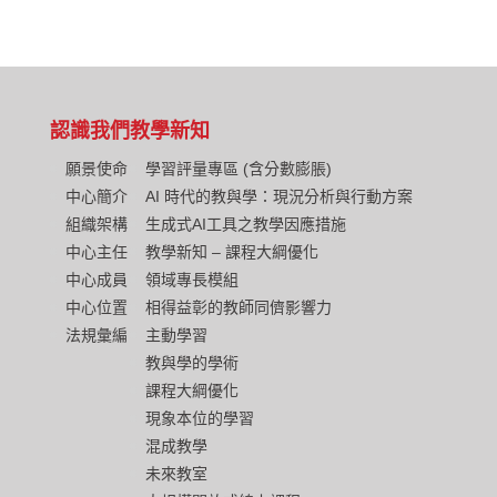
認識我們
教學新知
願景使命
學習評量專區 (含分數膨脹)
中心簡介
AI 時代的教與學：現況分析與行動方案
組織架構
生成式AI工具之教學因應措施
中心主任
教學新知 – 課程大綱優化
中心成員
領域專長模組
中心位置
相得益彰的教師同儕影響力
法規彙編
主動學習
教與學的學術
課程大綱優化
現象本位的學習
混成教學
未來教室