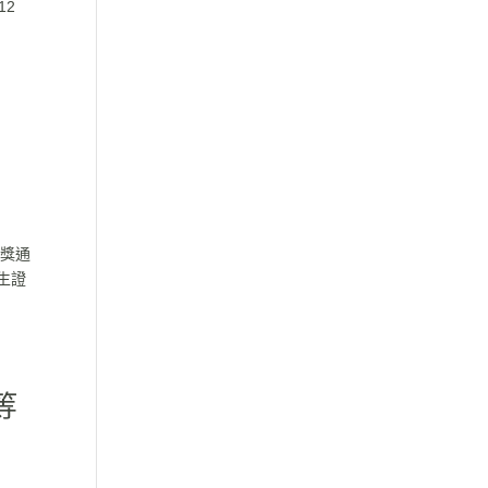
12
中獎通
生證
等