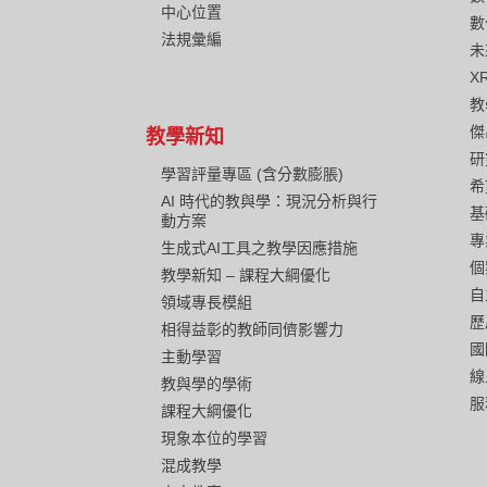
中心位置
數
法規彙編
未
X
教
傑
教學新知
研
學習評量專區 (含分數膨脹)
希
AI 時代的教與學：現況分析與行
基
動方案
專
生成式AI工具之教學因應措施
個
教學新知 – 課程大綱優化
自
領域專長模組
歷
相得益彰的教師同儕影響力
國
主動學習
線
教與學的學術
服
課程大綱優化
現象本位的學習
混成教學