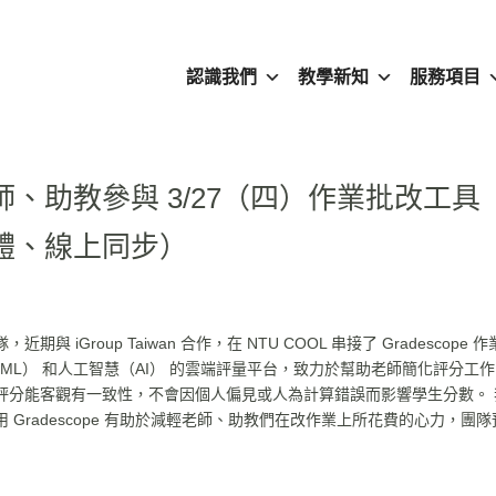
認識我們
教學新知
服務項目
、助教參與 3/27（四）作業批改工具
（實體、線上同步）
與 iGroup Taiwan 合作，在 NTU COOL 串接了 Gradescope 
能 （ML） 和人工智慧（AI） 的雲端評量平台，致力於幫助老師簡化評分工
評分能客觀有一致性，不會因個人偏見或人為計算錯誤而影響學生分數。 
Gradescope 有助於減輕老師、助教們在改作業上所花費的心力，團隊