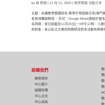
by
蘇 郁珊
|
11 月 11, 2024
|
教學實踐-活動分享
主題：永續教學實踐研究-教學升等經驗分享(專門著作
系周鴻騰副教授。 形式：Google Meet(連結於報名後另以信
名時間：即日起截至11月25日(一)中午12時，人
與對象：各公私立大專校院教師及對本活動有興趣參與
教
認識我們
教
願景使命
教
中心簡介
教
組織架構
A
中心主任
教
中心成員
數