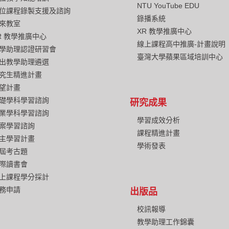
NTU YouTube EDU
位課程錄製支援及諮詢
錄播系統
來教室
XR 教學推廣中心
R 教學推廣中心
線上課程高中推廣-計畫說明
學助理認證研習會
臺灣大學蘋果區域培訓中心
出教學助理遴選
究生精進計畫
望計畫
礎學科學習諮詢
研究成果
業學科學習諮詢
學習成效分析
案學習諮詢
課程精進計畫
主學習計畫
學術發表
屆考古題
際讀書會
上課程學分採計
務申請
出版品
校訊報導
教學助理工作錦囊