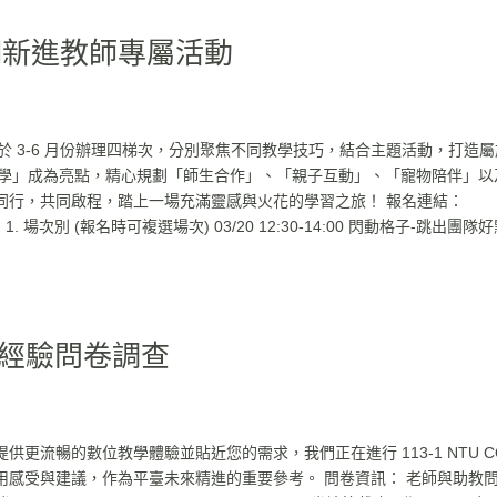
2 學期新進教師專屬活動
，預計於 3-6 月份辦理四梯次，分別聚焦不同教學技巧，結合主題活動，打造
攜伴共學」成為亮點，精心規劃「師生合作」、「親子互動」、「寵物陪伴」以
同行，共同啟程，踏上一場充滿靈感與火花的學習之旅！ 報名連結：
活動說明： 1. 場次別 (報名時可複選場次) 03/20 12:30-14:00 閃動格子-跳出團隊
使用者經驗問卷調查
提供更流暢的數位教學體驗並貼近您的需求，我們正在進行 113-1 NTU C
用感受與建議，作為平臺未來精進的重要參考。 問卷資訊： 老師與助教