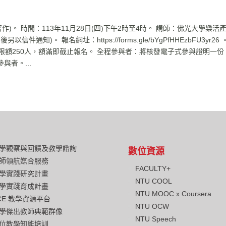
)。 時間：113年11月28日(四)下午2時至4時。 講師：佛光大學樂活
件通知)。 報名網址：https://forms.gle/bYgPfHHEzbFU3yr26 
數限額250人，額滿即截止報名。 全程參與者：將核發電子式參與證明一份
者。...
學觀察與回饋及教學諮詢
數位資源
師領航媒合服務
FACULTY+
學實踐研究計畫
NTU COOL
學實踐育成計畫
NTU MOOC x Coursera
CE 教學資源平台
NTU OCW
學傑出教師典範群像
NTU Speech
位教學知能培訓