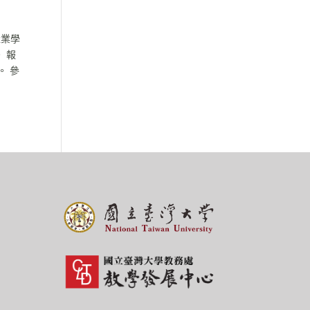
產業學
。 報
。 參