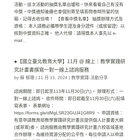
活動，這次活動的抽獎名單出爐啦，快來看看自己有沒有
中獎，中獎通知後續也會個別寄至填答問卷時所留的信
箱，記得去收信唷！ 【查看中獎名單】 抽獎辦理方式及
資格： 本人請務必攜帶學生證及身分證件（或居留證）以
核對中獎資料正確。 他人代領：請得獎本人事先以 e-
mail...
●【國立臺北教育大學】11月 @ 線上｜教學實踐研
究計畫書撰寫一對一線上諮詢服務
by
蘇 郁珊
|
11 月 11, 2024
|
教學實踐-活動分享
諮詢期間：即日起至113年11月30日(六)。 辦理形式：一
對一線上諮詢。 收件時間：即日起截至11月30日(六)前填
寫表單。 表單網址：
https://forms.gle/dMgLSR23GUJ41G8R9 。 申請資格：
有意申請教育部教學實踐研究計畫且提供個人計畫書大綱
(或草案)者。 諮詢服務由教學實踐研究計畫六校區域基地
合作辦理，為維持資源分配的公平性，每位申請人以申請