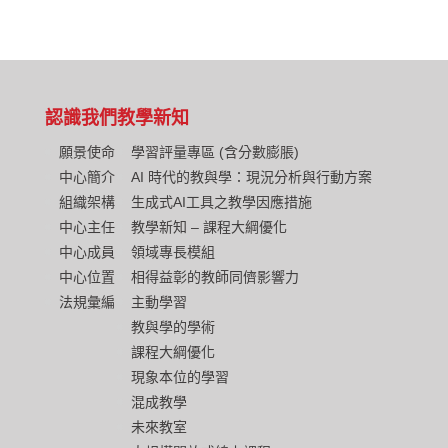
認識我們
教學新知
願景使命
學習評量專區 (含分數膨脹)
中心簡介
AI 時代的教與學：現況分析與行動方案
組織架構
生成式AI工具之教學因應措施
中心主任
教學新知 – 課程大綱優化
中心成員
領域專長模組
中心位置
相得益彰的教師同儕影響力
法規彙編
主動學習
教與學的學術
課程大綱優化
現象本位的學習
混成教學
未來教室