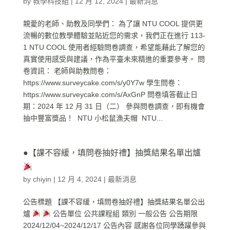
by
教學科技組
|
12 月 12, 2024
|
最新消息
親愛的老師、助教及同學們： 為了讓 NTU COOL 提供更
流暢的數位教學體驗並貼近您的需求，我們正在進行 113-
1 NTU COOL 使用者經驗問卷調查，希望能藉此了解您的
真實使用感受與建議，作為平臺未來精進的重要參考。 問
卷資訊： 老師與助教問卷：
https://www.surveycake.com/s/y0Y7w 學生問卷：
https://www.surveycake.com/s/AxGnP 問卷填答截止日
期：2024 年 12 月 31 日（二） 參與問卷調查，即有機會
抽中豐富獎品！ NTU 小松鼠漁夫帽 NTU...
●【課不容緩，填問卷抽好禮】抽獎結果名單出爐
by
chiyin
|
12 月 4, 2024
|
最新消息
公告標題 【課不容緩，填問卷抽好禮】抽獎結果名單公出
爐
公告單位 公共課程組 類別 一般公告 公告期限
2024/12/04~2024/12/17 公告內容 感謝各位同學踴躍參與