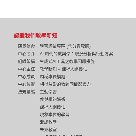
認識我們
教學新知
願景使命
學習評量專區 (含分數膨脹)
中心簡介
AI 時代的教與學：現況分析與行動方案
組織架構
生成式AI工具之教學因應措施
中心主任
教學新知 – 課程大綱優化
中心成員
領域專長模組
中心位置
相得益彰的教師同儕影響力
法規彙編
主動學習
教與學的學術
課程大綱優化
現象本位的學習
混成教學
未來教室