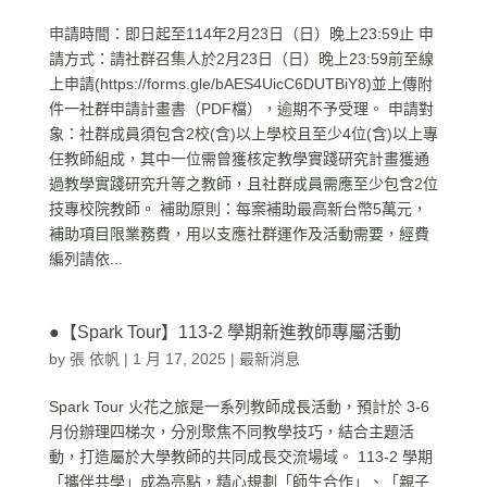
申請時間：即日起至114年2月23日（日）晚上23:59止 申
請方式：請社群召集人於2月23日（日）晚上23:59前至線
上申請(https://forms.gle/bAES4UicC6DUTBiY8)並上傳附
件一社群申請計畫書（PDF檔），逾期不予受理。 申請對
象：社群成員須包含2校(含)以上學校且至少4位(含)以上專
任教師組成，其中一位需曾獲核定教學實踐研究計畫獲通
過教學實踐研究升等之教師，且社群成員需應至少包含2位
技專校院教師。 補助原則：每案補助最高新台幣5萬元，
補助項目限業務費，用以支應社群運作及活動需要，經費
編列請依...
●【Spark Tour】113-2 學期新進教師專屬活動
by
張 依帆
|
1 月 17, 2025
|
最新消息
Spark Tour 火花之旅是一系列教師成長活動，預計於 3-6
月份辦理四梯次，分別聚焦不同教學技巧，結合主題活
動，打造屬於大學教師的共同成長交流場域。 113-2 學期
「攜伴共學」成為亮點，精心規劃「師生合作」、「親子