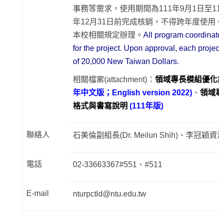
事務等需求，使用期間為111年9月1日至11
年12月31日前完成核銷，不得跨年度使
本校相關規定辦理。
All program coordinat
for the project. Upon approval, each projec
of 20,000 New Taiwan Dollars.
相關檔案(attachment)：
領域專長模組優化
年中文版
；
English version 2022
)
、
領域
格式與書寫說明
(111年版)
聯絡人
石美倫副組長(Dr. Meilun Shih)、李冠穎資深專員
電話
02-33663367#551、#511
E-mail
nturpctld@ntu.edu.tw