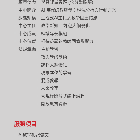
願景使命
學習評量專區 (含分數膨脹)
中心簡介
AI 時代的教與學：現況分析與行動方案
組織架構
生成式AI工具之教學因應措施
中心主任
教學新知 – 課程大綱優化
中心成員
領域專長模組
中心位置
相得益彰的教師同儕影響力
法規彙編
主動學習
教與學的學術
課程大綱優化
現象本位的學習
混成教學
未來教室
大規模開放式線上課程
開放教育資源
服務項目
AI教學札記徵文