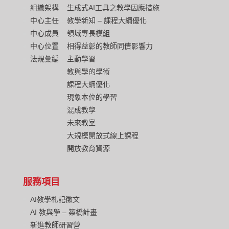
組織架構
生成式AI工具之教學因應措施
中心主任
教學新知 – 課程大綱優化
中心成員
領域專長模組
中心位置
相得益彰的教師同儕影響力
法規彙編
主動學習
教與學的學術
課程大綱優化
現象本位的學習
混成教學
未來教室
大規模開放式線上課程
開放教育資源
服務項目
AI教學札記徵文
AI 教與學 – 築橋計畫
新進教師研習營