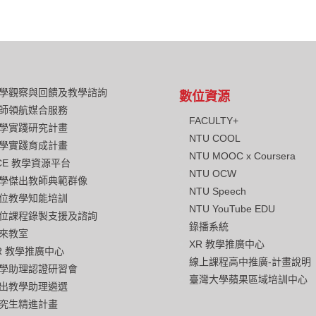
學觀察與回饋及教學諮詢
數位資源
師領航媒合服務
FACULTY+
學實踐研究計畫
NTU COOL
學實踐育成計畫
NTU MOOC x Coursera
CE 教學資源平台
NTU OCW
學傑出教師典範群像
NTU Speech
位教學知能培訓
NTU YouTube EDU
位課程錄製支援及諮詢
錄播系統
來教室
XR 教學推廣中心
R 教學推廣中心
線上課程高中推廣-計畫說明
學助理認證研習會
臺灣大學蘋果區域培訓中心
出教學助理遴選
究生精進計畫