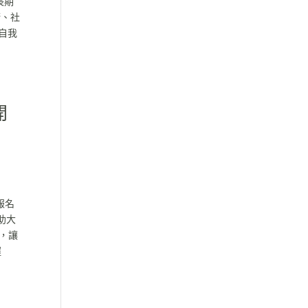
長期
術、社
自我
開
報名
助大
戰，讓
握