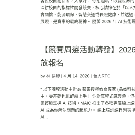
各位校園創新者，大家好： 你想過嗎？改變世界的 
深耕校園的指標性開發競賽，核心精神在於「以人文
會關懷、能源環保、智慧交通或長照健康，並透過 
展現，是賽事的最終精神。 隨著 2026 年 AI 技術爆發
【競賽周邊活動轉發】2026
放報名
by
林 易璇
|
4 月 14, 2026
|
台大RTC
* 以下課程活動主辦為 蘋果授權教育專家 (晶盛
中，零基礎也能輕鬆上手！ 你對寫程式感興趣，但
家輕鬆掌握 AI 技術，MAIC 推出了各種專屬線上
AI 成為你解決問題的超能力。 線上培訓課程列表 專為
AI...