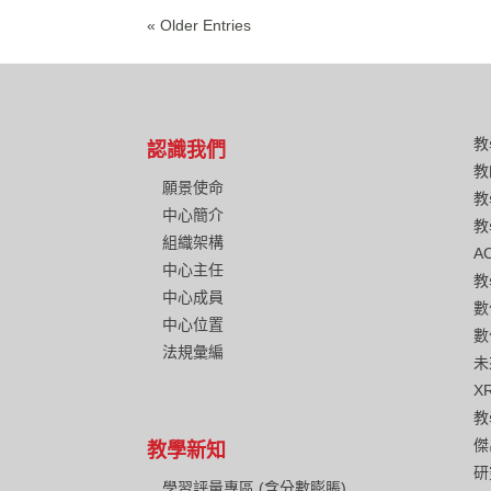
« Older Entries
教
認識我們
教
願景使命
教
中心簡介
教
組織架構
A
中心主任
教
中心成員
數
中心位置
數
法規彙編
未
X
教
傑
教學新知
研
學習評量專區 (含分數膨脹)