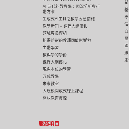
希
AI 時代的教與學：現況分析與行
基
動方案
專
生成式AI工具之教學因應措施
個
教學新知 – 課程大綱優化
自
領域專長模組
歷
相得益彰的教師同儕影響力
國
主動學習
線
教與學的學術
服
課程大綱優化
現象本位的學習
混成教學
未來教室
大規模開放式線上課程
開放教育資源
服務項目