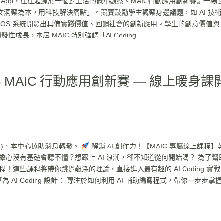
App，往往起源於一個對生活的微小觀察。MAIC行動應用創新賽是一場
洞察為本，用科技解決痛點」。競賽鼓勵學生觀察身邊議題，如 AI 技
iOS 系統開發出具備實踐價值、回饋社會的創新應用。學生的創意價值與
性成長，本屆 MAIC 特別強調「AI Coding...
 MAIC 行動應用創新賽 — 線上暖身課
科技)，本中心協助消息轉發。
解鎖 AI 創作力！【MAIC 專屬線上課程】
擔心沒有基礎會聽不懂？想跟上 AI 浪潮，卻不知道從何開始嗎？ 為了幫
課程！這些課程將帶你跳過艱深的理論，直接進入最有趣的 AI Coding 實
 AI Coding 設計： 專注於如何利用 AI 輔助編寫程式，帶你一步步掌