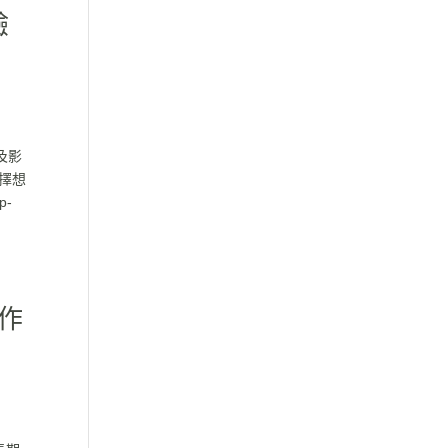
驗
及影
擇想
p-
支作