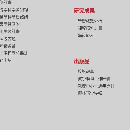
望計畫
礎學科學習諮詢
研究成果
業學科學習諮詢
學習成效分析
案學習諮詢
課程精進計畫
主學習計畫
學術發表
屆考古題
際讀書會
上課程學分採計
務申請
出版品
校訊報導
教學助理工作錦囊
教發中心十週年專刊
椰林講堂特輯