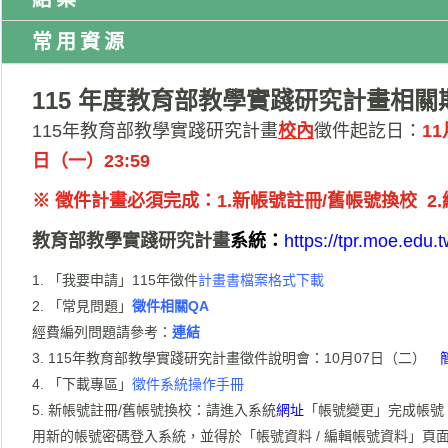
常用資源
115 年度教育部教學實踐研究計畫相
115年教育部教學實踐研究計畫
校內
徵件起訖日：
11
日（一）23:59
※ 徵件計畫必須完成：1.新帳號註冊/舊帳號換校 2.
教育部教學實踐研究計畫
系統：
https://tpr.moe.edu.t
「我要申請」
115
年徵件
計畫書檔案格式下載
「常見問題」
徵件相關
QA
經費編列問題請參考：
連結
115年教育部教學實踐研究計畫徵件說明會：10月07日（二）
「下載專區」
徵件系統操作手冊
新帳號註冊/舊帳號換校：請進入系統
網址
「帳號變更」完成帳號
用新的帳號密碼登入系統，並得於「帳號資料 / 編輯帳號資料」頁面