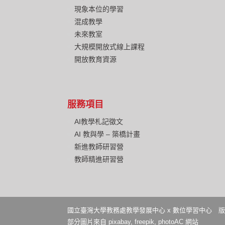
現象本位的學習
混成教學
未來教室
大規模開放式線上課程
開放教育資源
服務項目
AI教學札記徵文
AI 教與學 – 築橋計畫
新進教師研習營
教師精進研習營
國立臺灣大學教務處教學發展中心 x 數位學習中心 版權所有 Copyright © 
部分圖片來自 pixabay, freepik, photoAC 網站