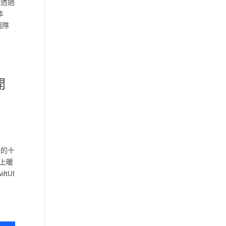
並透過
本
組隊
開
賽的十
上暖
tUI