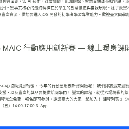
身邊議題，如 AI 技術、社會關懷、能源環保、智慧交通或長照健康，
新應用。賽事其核心的最終精神在於學生的創意價值與自我展現。除了競賽
等豐富資源，供想要進入iOS 開發的初學者學習專業能力。歡迎臺大同學
 MAIC 行動應用創新賽 — 線上暖身課
)，本中心協助消息轉發。 今年的行動應用創新賽開始囉！ 我們即將迎來競
支援，以及豐富的獎品要提供給同學們！ 豐富的課程，就從六場精彩的線
程完全免費，報名即可參與，邀請臺大的大家一起加入！ 課程列表 1. Swif
五）14:00-17:00 3. App...