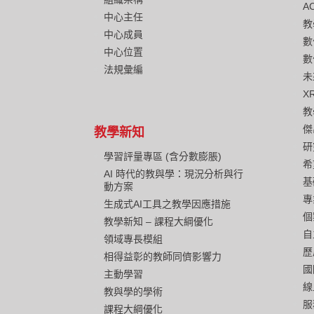
A
中心主任
教
中心成員
數
中心位置
數
法規彙編
未
X
教
傑
教學新知
研
學習評量專區 (含分數膨脹)
希
AI 時代的教與學：現況分析與行
基
動方案
專
生成式AI工具之教學因應措施
個
教學新知 – 課程大綱優化
自
領域專長模組
歷
相得益彰的教師同儕影響力
國
主動學習
線
教與學的學術
服
課程大綱優化