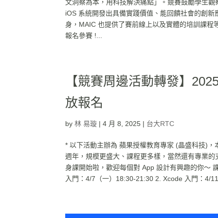
文洞察為本，用科技解決痛點」。競賽鼓勵學生觀察
iOS 系統開發出具備實踐價值、能回饋社會的創
身，MAIC 也提供了賽前線上以及實體的培訓課程
報名參賽 !...
【競賽周邊活動轉發】2025
放報名
by
林 易璇
|
4 月 8, 2025
|
台大RTC
* 以下活動主辦為 蘋果授權教育專家 (晶盛科技
週年，規模更盛大、課程更多樣，當然還有專業的
身課開始啦，歡迎每個對 App 設計有興趣的你～ 課
入門：4/7（一）18:30-21:30 2. Xcode 入門：4/11（