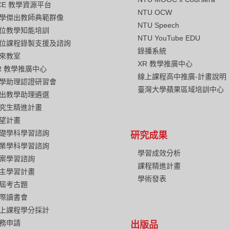
CE 教學資源平台
NTU OCW
學傑出教師典範群像
NTU Speech
位教學知能培訓
NTU YouTube EDU
位課程錄製支援及諮詢
錄播系統
來教室
XR 教學推廣中心
R 教學推廣中心
線上課程高中推廣-計畫說明
學助理認證研習會
臺灣大學蘋果區域培訓中心
出教學助理遴選
究生精進計畫
望計畫
礎學科學習諮詢
研究成果
業學科學習諮詢
學習成效分析
案學習諮詢
課程精進計畫
主學習計畫
學術發表
屆考古題
際讀書會
上課程學分採計
務申請
出版品