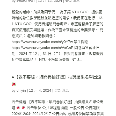
by
教學科技組
|
12 月 12, 2024
|
最新消息
親愛的老師、助教及同學們： 為了讓 NTU COOL 提供更
流暢的數位教學體驗並貼近您的需求，我們正在進行 113-
1 NTU COOL 使用者經驗問卷調查，希望能藉此了解您的
真實使用感受與建議，作為平臺未來精進的重要參考。 問
卷資訊： 老師與助教問卷：
https://www.surveycake.com/s/y0Y7w 學生問卷：
https://www.surveycake.com/s/AxGnP 問卷填答截止日
期：2024 年 12 月 31 日（二） 參與問卷調查，即有機會
抽中豐富獎品！ NTU 小松鼠漁夫帽 NTU...
●【課不容緩，填問卷抽好禮】抽獎結果名單出爐
by
chiyin
|
12 月 4, 2024
|
最新消息
公告標題 【課不容緩，填問卷抽好禮】抽獎結果名單公出
爐
公告單位 公共課程組 類別 一般公告 公告期限
2024/12/04~2024/12/17 公告內容 感謝各位同學踴躍參與