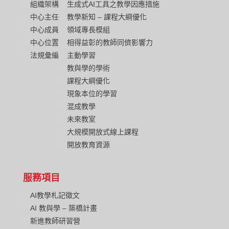
組織架構
生成式AI工具之教學因應措施
中心主任
教學新知 – 課程大綱優化
中心成員
領域專長模組
中心位置
相得益彰的教師同儕影響力
法規彙編
主動學習
教與學的學術
課程大綱優化
現象本位的學習
混成教學
未來教室
大規模開放式線上課程
開放教育資源
服務項目
AI教學札記徵文
AI 教與學 – 築橋計畫
新進教師研習營