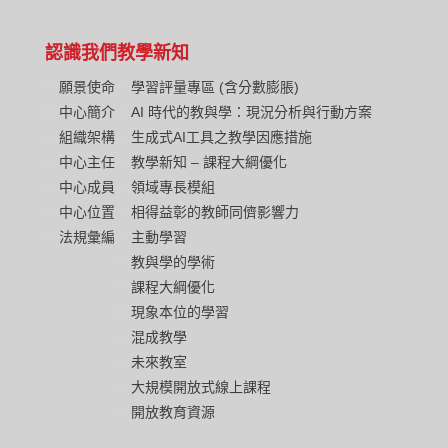
認識我們
教學新知
願景使命
學習評量專區 (含分數膨脹)
中心簡介
AI 時代的教與學：現況分析與行動方案
組織架構
生成式AI工具之教學因應措施
中心主任
教學新知 – 課程大綱優化
中心成員
領域專長模組
中心位置
相得益彰的教師同儕影響力
法規彙編
主動學習
教與學的學術
課程大綱優化
現象本位的學習
混成教學
未來教室
大規模開放式線上課程
開放教育資源