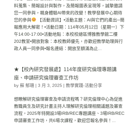
料蒐集、簡報設計與製作，及簡報圖表呈現等，誠摯邀請
您一同參與，親身體驗AI帶來的改變！教學發展中心期待
您的參與
【活動資訊】•活動主題：AI與它們的產出─簡
報應用大解密！•活動日期：114年05月12日（星期一）下
午14:00-17:00•活動地點：本校校總區博雅教學館二樓
202教室•開放對象：本校教師優先，亦歡迎教學助理與行
政人員一同參與•報名連結：開放至額滿為止...
★【校內研究發展處】114年度研究倫理專題講
座、申請研究倫理審查工作坊
by
蘇 郁珊
|
3 月 3, 2025
|
教學實踐-活動分享
想瞭解研究倫理審查及申請流程嗎？研究倫理中心為促進
教職員生及研究計畫主持人理解研究倫理相關議題及審查
流程，2025年特開設3場IRB/REC專題講座、3場IRB/REC
申請審查工作坊，共6場次課程，歡迎您報名參與！...