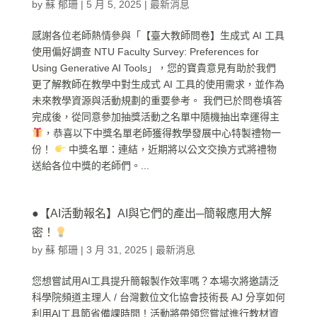
by
蘇 郁珊
|
5 月 5, 2025
|
最新消息
感謝各位老師熱情參與「【臺大教師問卷】生成式 AI 工具
使用偏好調查 NTU Faculty Survey: Preferences for
Using Generative AI Tools」，您的寶貴意見有助於我們
更了解教師在教學中對生成式 AI 工具的使用需求，並作為
未來教學資源與活動規劃的重要參考。 我們已於問卷填答
完成後，從同意參加抽獎活動之名單中隨機抽出幸運得主
，恭喜以下中獎名單老師獲得教學發展中心特製禮物一
份！
中獎名單：連結，近期將以公文交換方式將禮物
送給各位中獎的老師們。...
●【AI活動報名】AI與它們的產出─簡報應用大解
密！
by
蘇 郁珊
|
3 月 31, 2025
|
最新消息
您想嘗試用AI工具提升簡報製作效率嗎？本場次將邀請泛
科學院頻道主理人 / 台灣數位文化協會技術長 AJ 分享如何
利用AI工具節省備課時間！活動將帶領您嘗試進行教材資