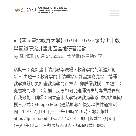
●【國立臺北教育大學】07/14、07/23@ 線上｜教
學實踐研究計畫北區基地研習活動
by
蘇 郁珊
|
6 月 24, 2025
|
教學實踐-活動分享
活動一：從計畫申請到教學現場，教育學門的策進與創
新。 主題一：教育學門申請重點及計畫撰寫亮點。講師：
教學實踐研究計畫教育學門召集人–卯靜儒教授。主題二：
從書寫到轉化：結構化反思如何促進師資生的專業成長與
自我效能。講師：國立臺東大學特殊教育學系–林珮如副教
授。形式：Google Meet(連結於報名後另以信件通知)時
間：114年7月14日(一)下午14時至16時。報名網址：
https://tpr.ntue.edu.tw/s/1140714，即日起截至7月9日
(三)中午12時，人數限額250人，額滿即截止報名。...