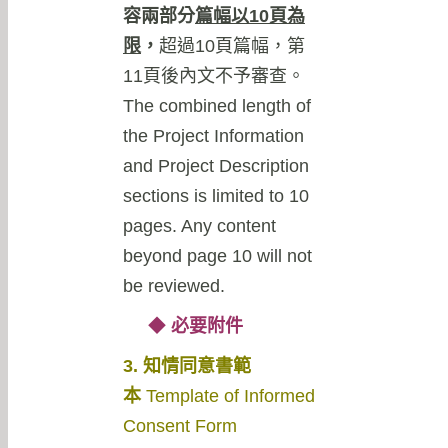
容兩部分
篇幅以
10
頁為
限
，
超過10頁篇幅，第
11頁後內文不予審查。
The combined length of
the Project Information
and Project Description
sections is limited to 10
pages. Any content
beyond page 10 will not
be reviewed.
◆
必要附件
3. 知情同意書範
本
Template of Informed
Consent Form