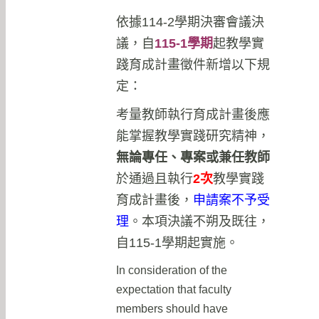
依據114-2學期決審會議決
議，自
115-1學期
起教學實
踐育成計畫徵件新增以下規
定：
考量教師執行育成計畫後應
能掌握教學實踐研究精神，
無論專任、專案或兼任教師
於通過且執行
2次
教學實踐
育成計畫後，
申請案不予受
理
。本項決議不朔及既往，
自115-1學期起實施。
In consideration of the
expectation that faculty
members should have