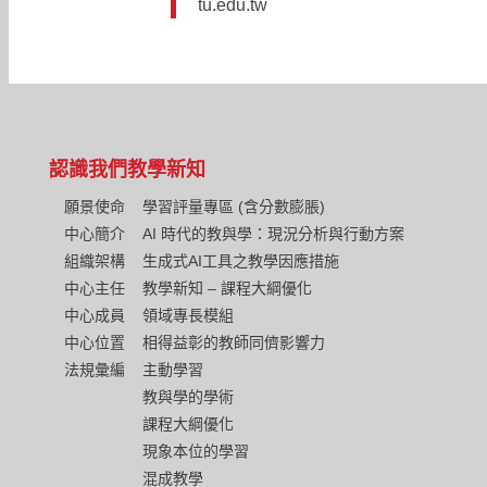
tu.edu.tw
認識我們
教學新知
願景使命
學習評量專區 (含分數膨脹)
中心簡介
AI 時代的教與學：現況分析與行動方案
組織架構
生成式AI工具之教學因應措施
中心主任
教學新知 – 課程大綱優化
中心成員
領域專長模組
中心位置
相得益彰的教師同儕影響力
法規彙編
主動學習
教與學的學術
課程大綱優化
現象本位的學習
混成教學