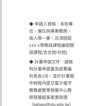
◆ 申請人資格：本校專
任、兼任與專案教師，
每人限一案，且須搭配
115-1學期具課程編號開
授課程(含合授/共授)
◆ 計畫申請文件：請檢
附計畫申請書及經費編
列表各1份，並於計畫徵
件時程內提交電子檔予
教務處教學發展中心教
師發展組吳家惠助理
（
jiahwu@ntu.edu.tw
）